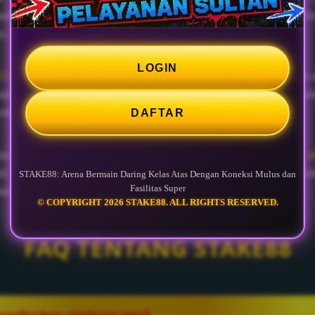
akhir, kami menjamin stabilitas permainan tingkat tinggi, se
n.
LOGIN
STAKE88 login
juga dirancang untuk menyajikan pengalaman 
etiap tautan akses resmi kami pantau dan perbarui secara ber
DAFTAR
atan teknis sedikit pun.
an proteksi data tingkat keamanan tinggi,
STAKE88 link alt
l. Perpaduan sempurna antara perlindungan privasi yang ketat
STAKE88: Arena Bermain Daring Kelas Atas Dengan Koneksi Mulus dan
Fasilitas Super
rtransaksi dan bermain secara eksklusif.
© COPYRIGHT 2026 STAKE88. ALL RIGHTS RESERVED.
FAQ TENTANG STAKE88