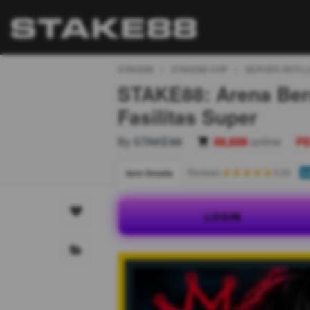
STAKE88
STAKE88 VVIP
SERVER ANTI-L
STAKE88: Arena Ber
Fasilitas Super
By
STAKE88
88,888
online
P
5.00
Reviews
5.00
Item Details
8,
stars
LOGIN