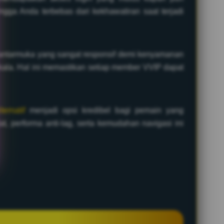
hingga Anda terbebas dari kekhawatiran saat terjadi
antarmuka yang sangat responsif demi kenyamanan
kala. Hal ini memastikan setiap member VVIP dapat
ernatif
menjadi opsi kredibel bagi pemain yang
, performa anti-lag, serta kemudahan navigasi ini