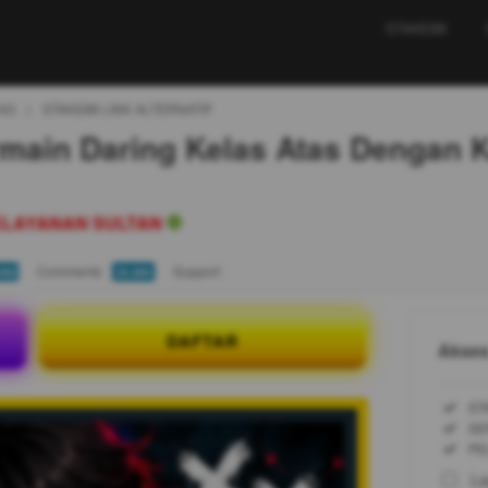
STAKE88
AG
STAKE88 LINK ALTERNATIF
main Daring Kelas Atas Dengan 
ELAYANAN SULTAN
Comments
Support
888
28.888
DAFTAR
Akses
Akse
Inc
ST
Inc
Berg
SE
Inc
PE
yang 
resp
La