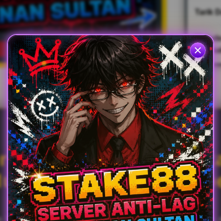
Tarik 
Metod
DAFTAR
Transa
rmain Daring Kelas A
ulus dan Fasilitas Sup
me VVIP yang dirancang khusus untuk memastikan pemain 