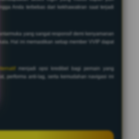
hingga Anda terbebas dari kekhawatiran saat terjadi
antarmuka yang sangat responsif demi kenyamanan
kala. Hal ini memastikan setiap member VVIP dapat
ernatif
menjadi opsi kredibel bagi pemain yang
, performa anti-lag, serta kemudahan navigasi ini