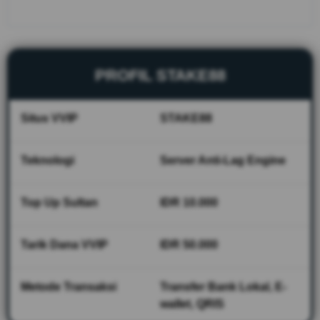
responsif.
Rasakan
kemewahan
pelayanan
sultan tanpa
PROFIL STAKE88
henti untuk
jaminan
taruhan yang
Situs VVIP
STAKE88
aman dan
eksklusif.
Teknologi
Server Anti-Lag Engine
L
i
Top Up Sultan
IDR 10.000
h
a
t
Tarik Dana VVIP
IDR 50.000
d
e
t
Metode Transaksi
Transfer Bank Lokal, E-
a
wallet, QRIS
i