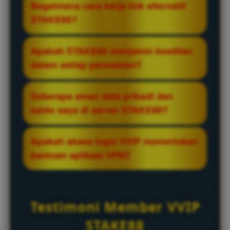
Bagaimana cara kerja link alternatif
eksklusif yang dirancang dengan teknologi
STAKE88?
server anti-lag generasi terbaru. Kami
memberikan jaminan stabilitas permainan
Akses link alternatif STAKE88 difungsikan
Apakah STAKE88 menjamin keadilan
tanpa jeda, dipadukan dengan standar
sebagai jalur privasi bebas hambatan yang
dalam setiap permainan?
pelayanan sultan yang memprioritaskan
diperbarui secara sistematis. Infrastruktur
kenyamanan serta keamanan member
ini memastikan setiap pemain kelas VVIP
Tentu saja. Kami mengimplementasikan
Seberapa aman data pribadi dan
secara profesional.
tetap dapat terhubung ke dalam
sistem Fair Play 100% dengan algoritma
saldo saya di server STAKE88?
ekosistem permainan dengan lancar dan
terverifikasi untuk seluruh portofolio
sangat aman, terhindar dari kendala
hiburan yang tersedia. Sebagai penyedia
Infrastruktur server anti-lag kami
Apakah akses login VVIP memerlukan
jaringan atau pemblokiran wilayah.
layanan berstandar sultan, integritas
didukung oleh protokol enkripsi data
bantuan aplikasi VPN?
operasional dan transparansi hasil adalah
setara perbankan yang berlapis. Seluruh
komitmen mutlak yang terus dikawal ketat
rekam jejak privasi dan transaksi saldo
Sama sekali tidak. Tim engineer kami
oleh tim audit kami.
member diproteksi secara absolut,
secara proaktif melakukan pemeliharaan
Testimoni Member VVIP
menutup rapat segala celah dari ancaman
dan optimasi routing jaringan. Anda dapat
peretasan maupun akses ilegal oleh pihak
mengakses halaman login STAKE88
STAKE88