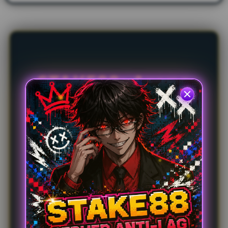
l
l
i
s
e
n
s
STAKE88: Arena
i
Bermain Daring
Kelas Atas
Dengan Koneksi
Mulus dan
Fasilitas Super