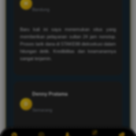
H
Bandung
Baru kali ini saya menemukan situs yang
memberikan pelayanan sultan 24 jam nonstop.
Proses tarik dana di STAKE88 dieksekusi dalam
hitungan detik. Kredibilitas dan keamanannya
sangat terjamin.
Denny Pratama
D
Semarang
Saya sangat mengutamakan privasi data, dan