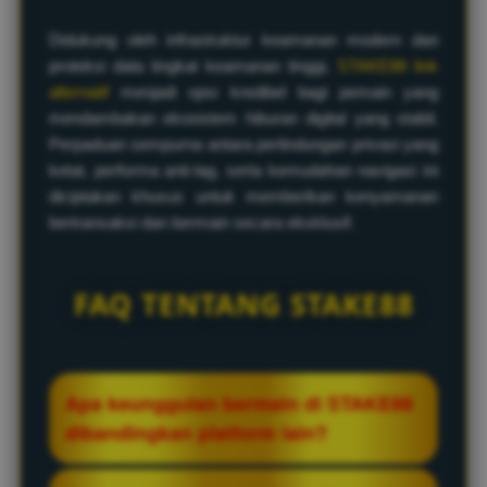
Didukung oleh infrastruktur keamanan modern dan
proteksi data tingkat keamanan tinggi,
STAKE88 link
alternatif
menjadi opsi kredibel bagi pemain yang
mendambakan ekosistem hiburan digital yang stabil.
Perpaduan sempurna antara perlindungan privasi yang
ketat, performa anti-lag, serta kemudahan navigasi ini
diciptakan khusus untuk memberikan kenyamanan
bertransaksi dan bermain secara eksklusif.
FAQ TENTANG STAKE88
Apa keunggulan bermain di STAKE88
dibandingkan platform lain?
STAKE88 merupakan situs game VVIP