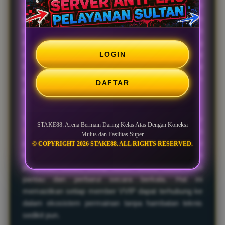
STAKE88
hadir sebagai standar baru situs game VVIP
yang dirancang khusus untuk memastikan pemain
mendapatkan akses login yang mulus kapan pun
dibutuhkan. Berbekal teknologi server anti-lag
LOGIN
mutakhir, kami menjamin stabilitas permainan tingkat
tinggi, sehingga Anda terbebas dari kekhawatiran saat
terjadi lonjakan trafik maupun pemeliharaan sistem
DAFTAR
jaringan.
Tidak hanya berfokus pada kecepatan akses, jalur
STAKE88: Arena Bermain Daring Kelas Atas Dengan Koneksi
STAKE88 login
juga dirancang untuk menyajikan
Mulus dan Fasilitas Super
pengalaman antarmuka yang sangat responsif demi
© COPYRIGHT 2026 STAKE88. ALL RIGHTS RESERVED.
kenyamanan Anda. Sebagai wujud komitmen
pelayanan sultan, setiap tautan akses resmi kami
pantau dan perbarui secara berkala. Hal ini
memastikan setiap member VVIP dapat terhubung ke
dalam ekosistem permainan tanpa hambatan teknis
sedikit pun.