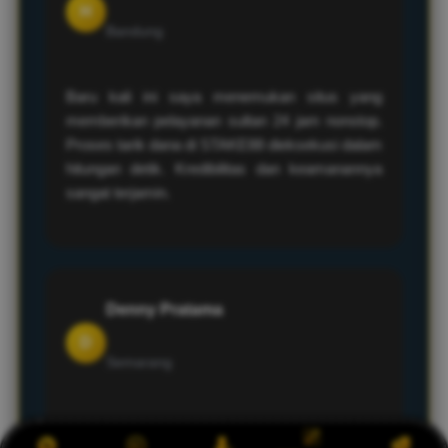
H
Bandung
Baru kali ini saya menemukan situs yang
memberikan pelayanan sultan 24 jam nonstop.
Proses tarik dana di STAKE88 dieksekusi dalam
hitungan detik. Kredibilitas dan keamanannya
sangat terjamin.
Denny Pratama
D
Semarang
Saya sangat mengutamakan privasi data, dan