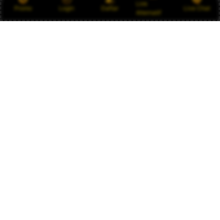
infrastruktur enkripsi dari STAKE88 menjawab
Link
Promo
Login
Daftar
Live Chat
Alternatif
keraguan saya. Link alternatifnya selalu
responsif, menjadikan pengalaman bermain jauh
lebih eksklusif dan aman.