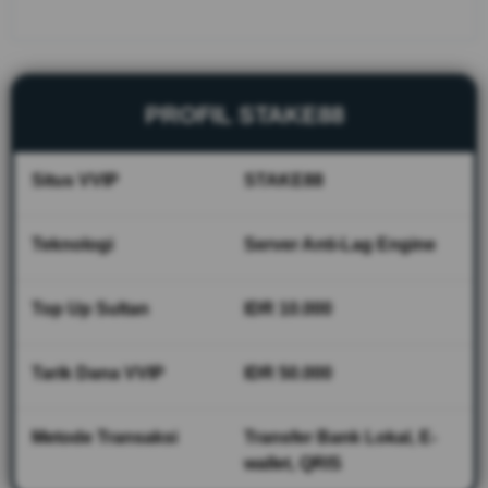
responsif.
Rasakan
kemewahan
pelayanan
sultan tanpa
PROFIL STAKE88
henti untuk
jaminan
taruhan yang
Situs VVIP
STAKE88
aman dan
eksklusif.
Teknologi
Server Anti-Lag Engine
L
i
Top Up Sultan
IDR 10.000
h
a
t
Tarik Dana VVIP
IDR 50.000
d
e
t
Metode Transaksi
Transfer Bank Lokal, E-
a
wallet, QRIS
i