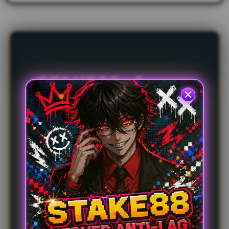
l
l
i
s
e
n
s
STAKE88: Arena
i
Bermain Daring
Kelas Atas
Dengan Koneksi
Mulus dan
Fasilitas Super