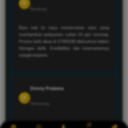
H
Bandung
Baru kali ini saya menemukan situs yang
memberikan pelayanan sultan 24 jam nonstop.
Proses tarik dana di STAKE88 dieksekusi dalam
hitungan detik. Kredibilitas dan keamanannya
sangat terjamin.
Denny Pratama
D
Semarang
Saya sangat mengutamakan privasi data, dan