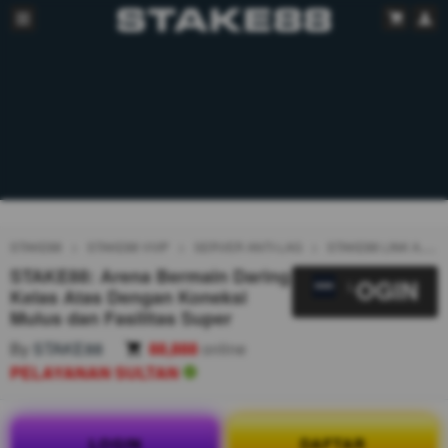
STAKE88
STAKE88 VVIP
SERVER ANTI-LAG
STAKE88 LINK ALTERNATIF
STAKE88: Arena Bermain Daring
OGIN
L
Kelas Atas Dengan Koneksi
Mulus dan Fasilitas Super
By
STAKE88
88,888
online
PELAYANAN SULTAN
LOGIN
DAFTAR