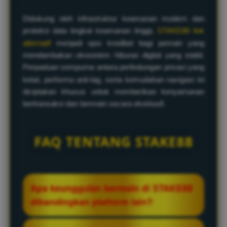
Didukung oleh infrastruktur keamanan modern dan
proteksi data tingkat keamanan tinggi,
STAKE88 link
alternatif
menjadi opsi kredibel bagi pemain yang
mendambakan ekosistem hiburan digital yang stabil.
Perpaduan sempurna antara perlindungan privasi yang
ketat, performa anti-lag, serta kemudahan navigasi ini
diciptakan khusus untuk memberikan kenyamanan
bertransaksi dan bermain secara eksklusif.
FAQ TENTANG STAKE88
Apa keunggulan bermain di STAKE88
dibandingkan platform lain?
STAKE88 merupakan situs game VVIP