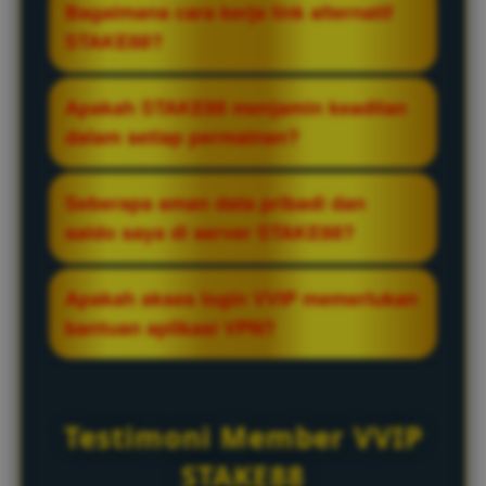
Bagaimana cara kerja link alternatif
eksklusif yang dirancang dengan teknologi
STAKE88?
server anti-lag generasi terbaru. Kami
memberikan jaminan stabilitas permainan
Akses link alternatif STAKE88 difungsikan
Apakah STAKE88 menjamin keadilan
tanpa jeda, dipadukan dengan standar
sebagai jalur privasi bebas hambatan yang
dalam setiap permainan?
pelayanan sultan yang memprioritaskan
diperbarui secara sistematis. Infrastruktur
kenyamanan serta keamanan member
ini memastikan setiap pemain kelas VVIP
Tentu saja. Kami mengimplementasikan
Seberapa aman data pribadi dan
secara profesional.
tetap dapat terhubung ke dalam
sistem Fair Play 100% dengan algoritma
saldo saya di server STAKE88?
ekosistem permainan dengan lancar dan
terverifikasi untuk seluruh portofolio
sangat aman, terhindar dari kendala
hiburan yang tersedia. Sebagai penyedia
Infrastruktur server anti-lag kami
Apakah akses login VVIP memerlukan
jaringan atau pemblokiran wilayah.
layanan berstandar sultan, integritas
didukung oleh protokol enkripsi data
bantuan aplikasi VPN?
operasional dan transparansi hasil adalah
setara perbankan yang berlapis. Seluruh
komitmen mutlak yang terus dikawal ketat
rekam jejak privasi dan transaksi saldo
Sama sekali tidak. Tim engineer kami
oleh tim audit kami.
member diproteksi secara absolut,
secara proaktif melakukan pemeliharaan
Testimoni Member VVIP
menutup rapat segala celah dari ancaman
dan optimasi routing jaringan. Anda dapat
peretasan maupun akses ilegal oleh pihak
mengakses halaman login STAKE88
STAKE88