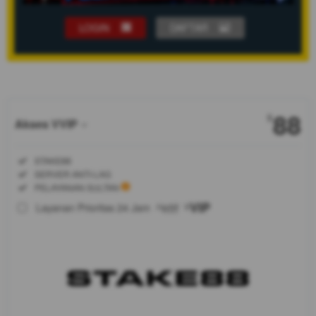
LOGIN
DAFTAR
Show More
88
$
Akses VVIP
Akses
Included:
STAKE88
VVIP
Included:
SERVER ANTI-LAG
SELECTED
Included:
PELAYANAN SULTAN
88
$
ktif
VIP
Layanan Prioritas 24 Jam
A
V
Bergabunglah
di STAKE88,
situs game
VVIP yang
ditenagai
server anti-
lag paling