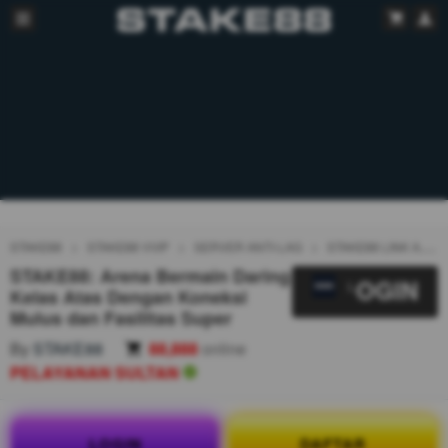
STAKE88
STAKE88 VVIP
SERVER ANTI-LAG
STAKE88 LINK ALTERNATIF
STAKE88: Arena Bermain Daring
OGIN
L
Kelas Atas Dengan Koneksi
Mulus dan Fasilitas Super
By
STAKE88
88,888
online
PELAYANAN SULTAN
LOGIN
DAFTAR