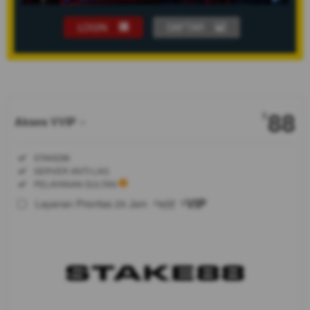
LOGIN
DAFTAR
Show More
88
$
Akses VVIP
Akses
Included:
STAKE88
VVIP
Included:
SERVER ANTI-LAG
SELECTED
Included:
PELAYANAN SULTAN
88
$
ktif
VIP
Layanan Prioritas 24 Jam
A
V
Bergabunglah
di STAKE88,
situs game
VVIP yang
ditenagai
server anti-
lag paling