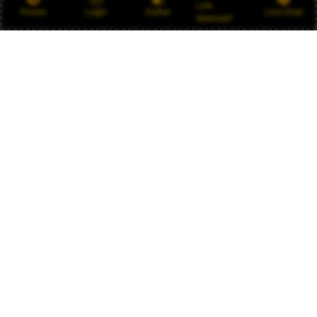
infrastruktur enkripsi dari STAKE88 menjawab
Link
Promo
Login
Daftar
Live Chat
Alternatif
keraguan saya. Link alternatifnya selalu
responsif, menjadikan pengalaman bermain jauh
lebih eksklusif dan aman.