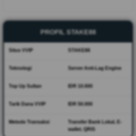
responsif.
Rasakan
kemewahan
pelayanan
sultan tanpa
PROFIL STAKE88
henti untuk
jaminan
taruhan yang
Situs VVIP
STAKE88
aman dan
eksklusif.
Teknologi
Server Anti-Lag Engine
L
i
Top Up Sultan
IDR 10.000
h
a
t
Tarik Dana VVIP
IDR 50.000
d
e
t
Metode Transaksi
Transfer Bank Lokal, E-
a
wallet, QRIS
i