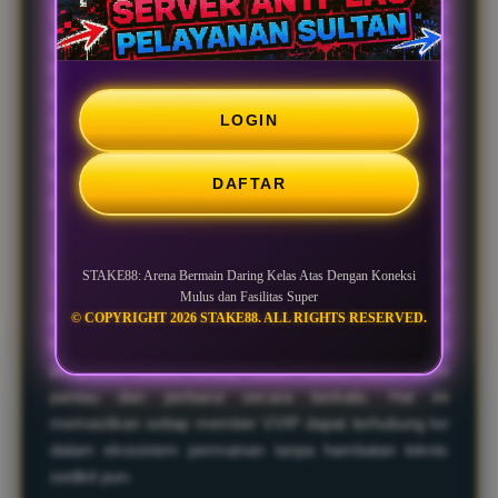
STAKE88
hadir sebagai standar baru situs game VVIP
yang dirancang khusus untuk memastikan pemain
mendapatkan akses login yang mulus kapan pun
dibutuhkan. Berbekal teknologi server anti-lag
LOGIN
mutakhir, kami menjamin stabilitas permainan tingkat
tinggi, sehingga Anda terbebas dari kekhawatiran saat
terjadi lonjakan trafik maupun pemeliharaan sistem
DAFTAR
jaringan.
Tidak hanya berfokus pada kecepatan akses, jalur
STAKE88: Arena Bermain Daring Kelas Atas Dengan Koneksi
STAKE88 login
juga dirancang untuk menyajikan
Mulus dan Fasilitas Super
pengalaman antarmuka yang sangat responsif demi
© COPYRIGHT 2026 STAKE88. ALL RIGHTS RESERVED.
kenyamanan Anda. Sebagai wujud komitmen
pelayanan sultan, setiap tautan akses resmi kami
pantau dan perbarui secara berkala. Hal ini
memastikan setiap member VVIP dapat terhubung ke
dalam ekosistem permainan tanpa hambatan teknis
sedikit pun.