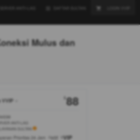
SERVER ANTI-LAG
DAFTAR SULTAN
LOGIN VVIP
Koneksi Mulus dan
88
$
 VVIP
88
s VVIP
$
SELECTED
luded:
AKE88
luded:
abunglah di STAKE88, situs game VVIP
RVER ANTI-LAG
luded:
LAYANAN SULTAN
ditenagai server anti-lag paling
onsif. Rasakan kemewahan pelayanan
ktif
VIP
yanan Prioritas 24 Jam
A
V