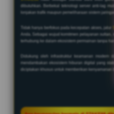
dibutuhkan. Berbekal teknologi server anti-lag mut
lonjakan trafik maupun pemeliharaan sistem jaringa
Tidak hanya berfokus pada kecepatan akses, jalur
Anda. Sebagai wujud komitmen pelayanan sultan, s
terhubung ke dalam ekosistem permainan tanpa hamb
Didukung oleh infrastruktur keamanan modern d
mendambakan ekosistem hiburan digital yang stabi
diciptakan khusus untuk memberikan kenyamanan be