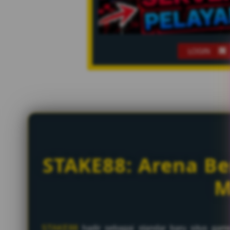
LOGIN
STAKE88: Arena Be
M
STAKE88
hadir sebagai standar baru situs ga