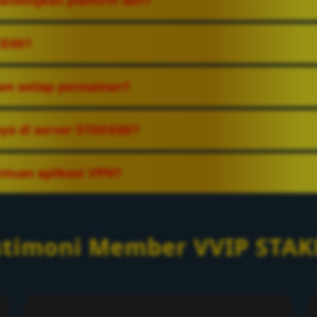
andingkan platform lain?
yang dirancang dengan teknologi server anti-lag generas
AKE88?
ndar pelayanan sultan yang memprioritaskan kenyamanan 
agai jalur privasi bebas hambatan yang diperbarui secara s
am setiap permainan?
e dalam ekosistem permainan dengan lancar dan sangat 
Fair Play 100% dengan algoritma terverifikasi untuk selu
aya di server STAKE88?
as operasional dan transparansi hasil adalah komitmen m
eh protokol enkripsi data setara perbankan yang berlapis. 
ntuan aplikasi VPN?
pat segala celah dari ancaman peretasan maupun akses ile
 proaktif melakukan pemeliharaan dan optimasi routing 
ser perangkat pintar maupun desktop menggunakan kone
stimoni Member VVIP STAK