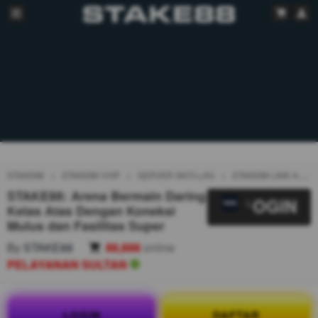
STAKE88
STAKE88 VVIP
SERVER ANTI-LAG
STAKE88 LINK ALTERNATIF
STAKE88: Arena Bermain Daring
OGIN
L
Kelas Atas Dengan Koneksi
Mulus dan Fasilitas Super
By
STAKE88
88,888
online
PELAYANAN SULTAN
LOGIN
DAFTAR