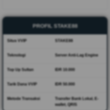
responsif.
Rasakan
kemewahan
pelayanan
sultan tanpa
PROFIL STAKE88
henti untuk
jaminan
taruhan yang
Situs VVIP
STAKE88
aman dan
eksklusif.
Teknologi
Server Anti-Lag Engine
L
i
Top Up Sultan
IDR 10.000
h
a
t
Tarik Dana VVIP
IDR 50.000
d
e
t
Metode Transaksi
Transfer Bank Lokal, E-
a
wallet, QRIS
i