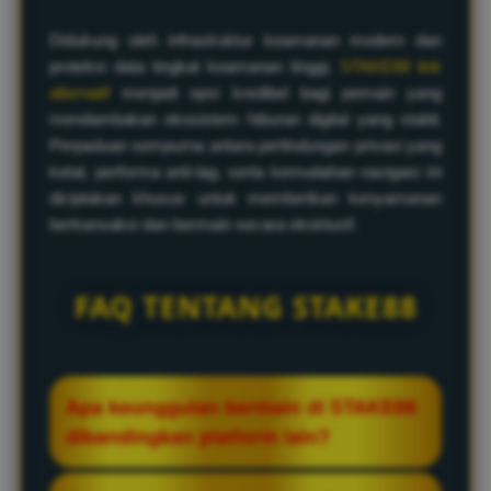
Didukung oleh infrastruktur keamanan modern dan
proteksi data tingkat keamanan tinggi,
STAKE88 link
alternatif
menjadi opsi kredibel bagi pemain yang
mendambakan ekosistem hiburan digital yang stabil.
Perpaduan sempurna antara perlindungan privasi yang
ketat, performa anti-lag, serta kemudahan navigasi ini
diciptakan khusus untuk memberikan kenyamanan
bertransaksi dan bermain secara eksklusif.
FAQ TENTANG STAKE88
Apa keunggulan bermain di STAKE88
dibandingkan platform lain?
STAKE88 merupakan situs game VVIP