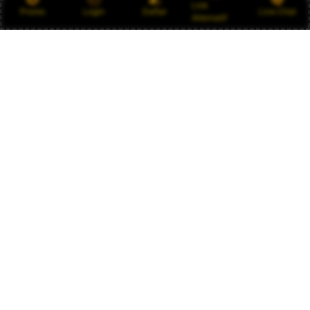
infrastruktur enkripsi dari STAKE88 menjawab
Link
Promo
Login
Daftar
Live Chat
Alternatif
keraguan saya. Link alternatifnya selalu
responsif, menjadikan pengalaman bermain jauh
lebih eksklusif dan aman.