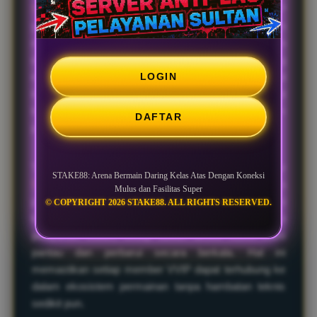
STAKE88
hadir sebagai standar baru situs game VVIP
yang dirancang khusus untuk memastikan pemain
mendapatkan akses login yang mulus kapan pun
dibutuhkan. Berbekal teknologi server anti-lag
LOGIN
mutakhir, kami menjamin stabilitas permainan tingkat
tinggi, sehingga Anda terbebas dari kekhawatiran saat
terjadi lonjakan trafik maupun pemeliharaan sistem
DAFTAR
jaringan.
Tidak hanya berfokus pada kecepatan akses, jalur
STAKE88: Arena Bermain Daring Kelas Atas Dengan Koneksi
STAKE88 login
juga dirancang untuk menyajikan
Mulus dan Fasilitas Super
pengalaman antarmuka yang sangat responsif demi
© COPYRIGHT 2026 STAKE88. ALL RIGHTS RESERVED.
kenyamanan Anda. Sebagai wujud komitmen
pelayanan sultan, setiap tautan akses resmi kami
pantau dan perbarui secara berkala. Hal ini
memastikan setiap member VVIP dapat terhubung ke
dalam ekosistem permainan tanpa hambatan teknis
sedikit pun.