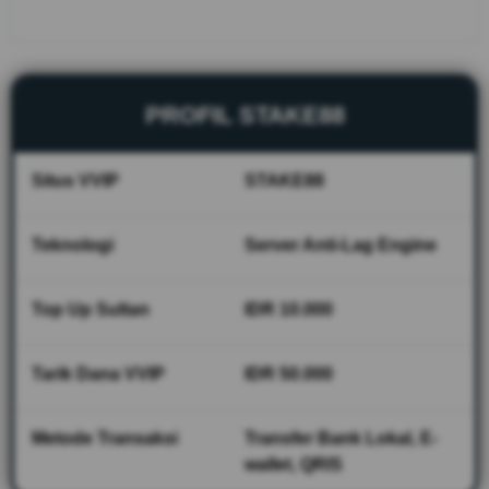
responsif.
Rasakan
kemewahan
pelayanan
sultan tanpa
PROFIL STAKE88
henti untuk
jaminan
taruhan yang
Situs VVIP
STAKE88
aman dan
eksklusif.
Teknologi
Server Anti-Lag Engine
L
i
Top Up Sultan
IDR 10.000
h
a
t
Tarik Dana VVIP
IDR 50.000
d
e
t
Metode Transaksi
Transfer Bank Lokal, E-
a
wallet, QRIS
i