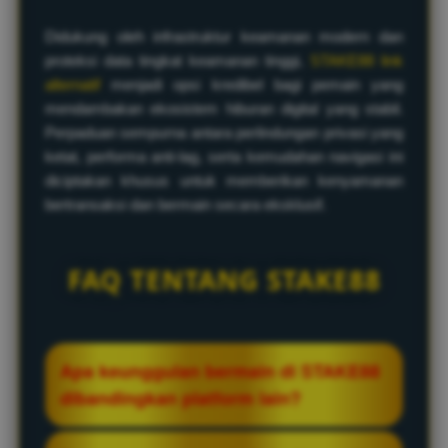
Didukung oleh infrastruktur keamanan modern dan
proteksi data tingkat keamanan tinggi,
STAKE88 link
alternatif
menjadi opsi kredibel bagi pemain yang
mendambakan ekosistem hiburan digital yang stabil.
Perpaduan sempurna antara perlindungan privasi yang
ketat, performa anti-lag, serta kemudahan navigasi ini
diciptakan khusus untuk memberikan kenyamanan
bertransaksi dan bermain secara eksklusif.
FAQ TENTANG STAKE88
Apa keunggulan bermain di STAKE88
dibandingkan platform lain?
STAKE88 merupakan situs game VVIP