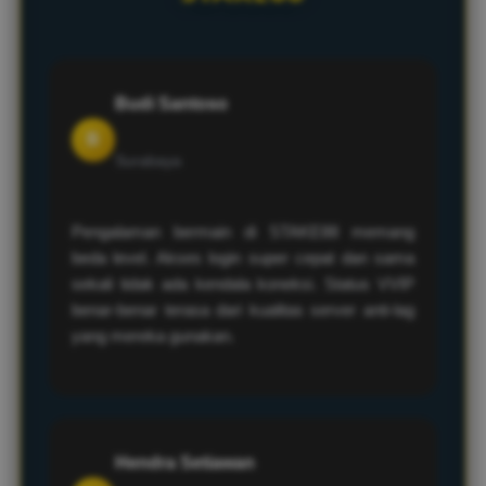
yang tidak berkepentingan.
dengan sangat cepat melalui browser
perangkat pintar maupun desktop
menggunakan koneksi internet penyedia
layanan lokal tanpa hambatan apa pun.
Budi Santoso
B
Surabaya
Pengalaman bermain di STAKE88 memang
beda level. Akses login super cepat dan sama
sekali tidak ada kendala koneksi. Status VVIP
benar-benar terasa dari kualitas server anti-lag
yang mereka gunakan.
Hendra Setiawan