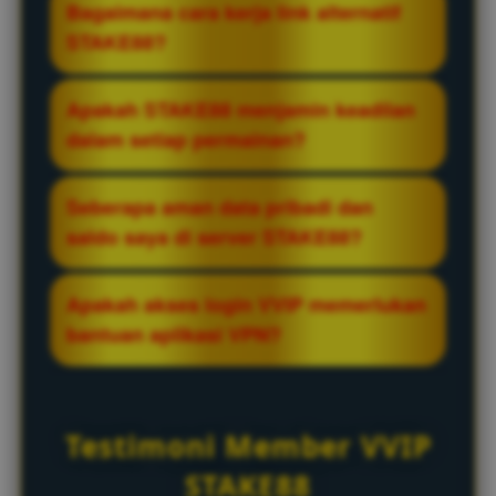
Bagaimana cara kerja link alternatif
eksklusif yang dirancang dengan teknologi
STAKE88?
server anti-lag generasi terbaru. Kami
memberikan jaminan stabilitas permainan
Akses link alternatif STAKE88 difungsikan
Apakah STAKE88 menjamin keadilan
tanpa jeda, dipadukan dengan standar
sebagai jalur privasi bebas hambatan yang
dalam setiap permainan?
pelayanan sultan yang memprioritaskan
diperbarui secara sistematis. Infrastruktur
kenyamanan serta keamanan member
ini memastikan setiap pemain kelas VVIP
Tentu saja. Kami mengimplementasikan
Seberapa aman data pribadi dan
secara profesional.
tetap dapat terhubung ke dalam
sistem Fair Play 100% dengan algoritma
saldo saya di server STAKE88?
ekosistem permainan dengan lancar dan
terverifikasi untuk seluruh portofolio
sangat aman, terhindar dari kendala
hiburan yang tersedia. Sebagai penyedia
Infrastruktur server anti-lag kami
Apakah akses login VVIP memerlukan
jaringan atau pemblokiran wilayah.
layanan berstandar sultan, integritas
didukung oleh protokol enkripsi data
bantuan aplikasi VPN?
operasional dan transparansi hasil adalah
setara perbankan yang berlapis. Seluruh
komitmen mutlak yang terus dikawal ketat
rekam jejak privasi dan transaksi saldo
Sama sekali tidak. Tim engineer kami
oleh tim audit kami.
member diproteksi secara absolut,
secara proaktif melakukan pemeliharaan
Testimoni Member VVIP
menutup rapat segala celah dari ancaman
dan optimasi routing jaringan. Anda dapat
peretasan maupun akses ilegal oleh pihak
mengakses halaman login STAKE88
STAKE88