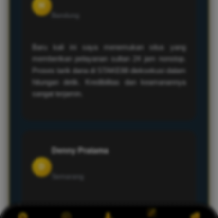
H
Bandung
Baru kali ini saya menemukan situs yang
memberikan pelayanan sultan 24 jam nonstop.
Proses tarik dana di STAKE88 dieksekusi dalam
hitungan detik. Kredibilitas dan keamanannya
sangat terjamin.
Denny Pratama
D
Semarang
Saya sangat mengutamakan privasi data, dan