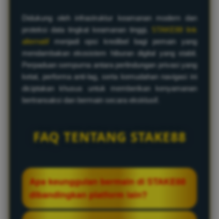
Didukung oleh infrastruktur keamanan modern dan
proteksi data tingkat keamanan tinggi,
STAKE88 link
alternatif
menjadi opsi kredibel bagi pemain yang
mendambakan ekosistem hiburan digital yang stabil.
Perpaduan sempurna antara perlindungan privasi yang
ketat, performa anti-lag, serta kemudahan navigasi ini
diciptakan khusus untuk memberikan kenyamanan
bertransaksi dan bermain secara eksklusif.
FAQ TENTANG STAKE88
Apa keunggulan bermain di STAKE88
dibandingkan platform lain?
STAKE88 merupakan situs game VVIP