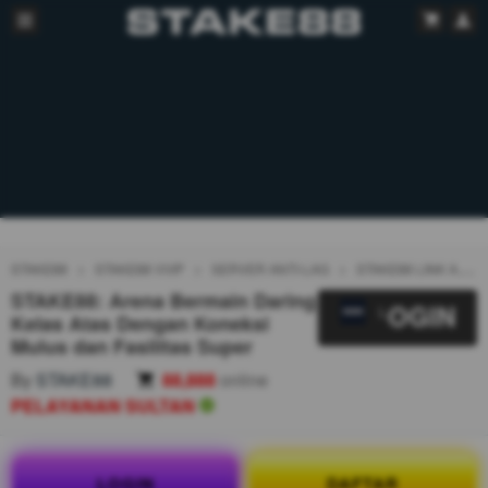
STAKE88
STAKE88 VVIP
SERVER ANTI-LAG
STAKE88 LINK ALTERNATIF
STAKE88: Arena Bermain Daring
OGIN
L
Kelas Atas Dengan Koneksi
Mulus dan Fasilitas Super
By
STAKE88
88,888
online
PELAYANAN SULTAN
LOGIN
DAFTAR