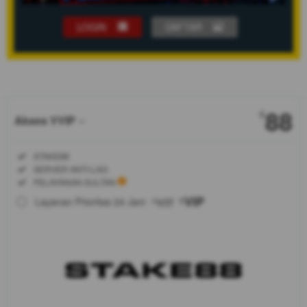
LOGIN
DAFTAR
Show More
88
$
Akses VVIP
Akses
Included:
STAKE88
VVIP
Included:
SERVER ANTI-LAG
SELECTED
Included:
PELAYANAN SULTAN
88
$
ktif
VIP
Layanan Prioritas 24 Jam
A
V
Bergabunglah
di STAKE88,
situs game
VVIP yang
ditenagai
server anti-
lag paling