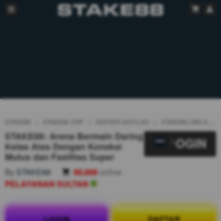
STAKE88
STAKE88 VVIP
SERVER ANTI-LAG
STAKE88 LINK ALTERNATIF
STAKE88: Arena Bermain Daring
OGIN
L
Kelas Atas Dengan Koneksi
Mulus dan Fasilitas Super
By
STAKE88
88,888
online
PELAYANAN SULTAN
LOGIN
DAFTAR