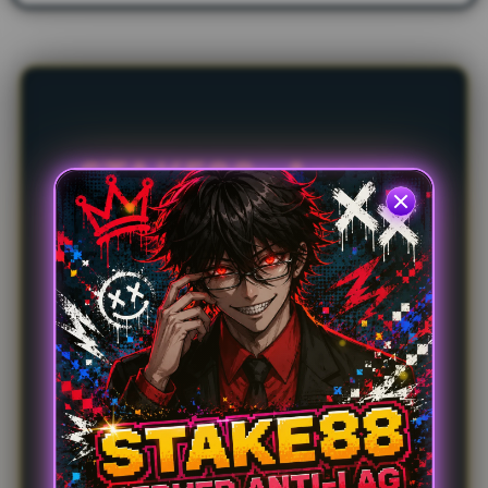
l
l
i
s
e
n
s
STAKE88: Arena
i
Bermain Daring
Kelas Atas
Dengan Koneksi
Mulus dan
Fasilitas Super