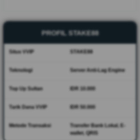
responsif.
Rasakan
kemewahan
pelayanan
sultan tanpa
PROFIL STAKE88
henti untuk
jaminan
taruhan yang
Situs VVIP
STAKE88
aman dan
eksklusif.
Teknologi
Server Anti-Lag Engine
L
i
Top Up Sultan
IDR 10.000
h
a
t
Tarik Dana VVIP
IDR 50.000
d
e
t
Metode Transaksi
Transfer Bank Lokal, E-
a
wallet, QRIS
i