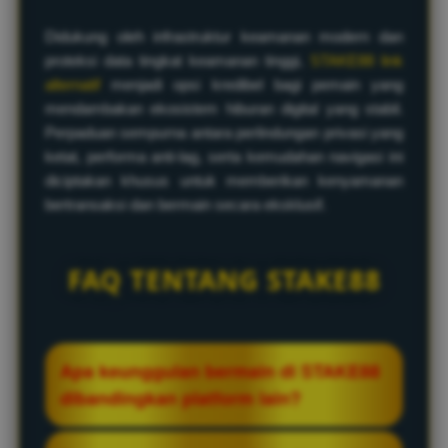
Didukung oleh infrastruktur keamanan modern dan
proteksi data tingkat keamanan tinggi,
STAKE88 link
alternatif
menjadi opsi kredibel bagi pemain yang
mendambakan ekosistem hiburan digital yang stabil.
Perpaduan sempurna antara perlindungan privasi yang
ketat, performa anti-lag, serta kemudahan navigasi ini
diciptakan khusus untuk memberikan kenyamanan
bertransaksi dan bermain secara eksklusif.
FAQ TENTANG STAKE88
Apa keunggulan bermain di STAKE88
dibandingkan platform lain?
STAKE88 merupakan situs game VVIP