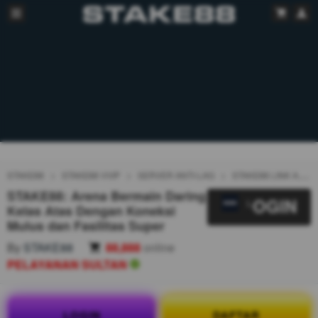
STAKE88
STAKE88 VVIP
SERVER ANTI-LAG
STAKE88 LINK ALTERNATIF
STAKE88: Arena Bermain Daring
OGIN
L
Kelas Atas Dengan Koneksi
Mulus dan Fasilitas Super
By
STAKE88
88,888
online
PELAYANAN SULTAN
LOGIN
DAFTAR