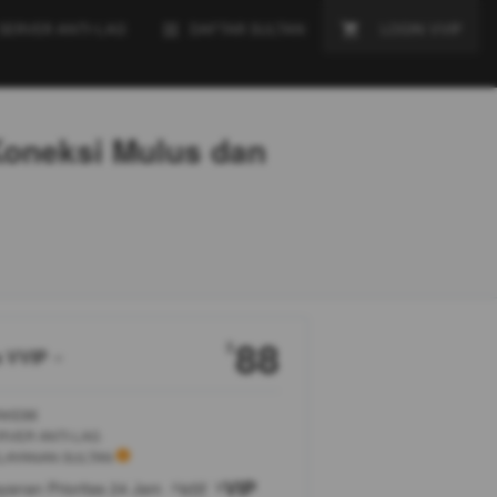
SERVER ANTI-LAG
DAFTAR SULTAN
LOGIN VVIP
Koneksi Mulus dan
88
$
 VVIP
88
s VVIP
$
SELECTED
luded:
AKE88
luded:
abunglah di STAKE88, situs game VVIP
RVER ANTI-LAG
luded:
LAYANAN SULTAN
ditenagai server anti-lag paling
onsif. Rasakan kemewahan pelayanan
ktif
VIP
yanan Prioritas 24 Jam
A
V