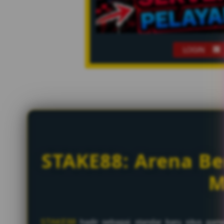
LOGIN
STAKE88: Arena Be
M
STAKE88
hadir sebagai standar baru situs ga