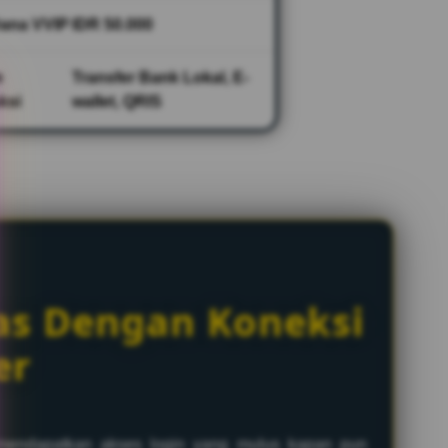
Dana VVIP
IDR 50.000
e
Transfer Bank Lokal, E-
ksi
wallet, QRIS
tas Dengan Koneksi
er
mendapatkan akses login yang mulus kapan pun