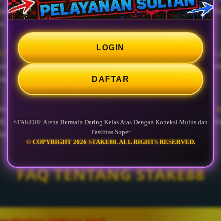
akhir, kami menjamin stabilitas permainan tingkat tinggi, se
n.
LOGIN
STAKE88 login
juga dirancang untuk menyajikan pengalaman 
etiap tautan akses resmi kami pantau dan perbarui secara ber
DAFTAR
atan teknis sedikit pun.
an proteksi data tingkat keamanan tinggi,
STAKE88 link alt
l. Perpaduan sempurna antara perlindungan privasi yang ketat
STAKE88: Arena Bermain Daring Kelas Atas Dengan Koneksi Mulus dan
Fasilitas Super
rtransaksi dan bermain secara eksklusif.
© COPYRIGHT 2026 STAKE88. ALL RIGHTS RESERVED.
FAQ TENTANG STAKE88