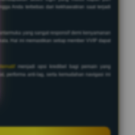
hingga Anda terbebas dari kekhawatiran saat terjadi
antarmuka yang sangat responsif demi kenyamanan
kala. Hal ini memastikan setiap member VVIP dapat
ernatif
menjadi opsi kredibel bagi pemain yang
, performa anti-lag, serta kemudahan navigasi ini