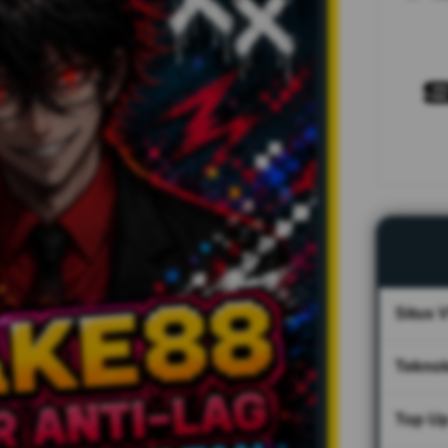
sult
yang
L
i
h
a
t
d
e
t
a
i
l
l
Situs 
i
s
Teknol
e
n
s
Top Up
i