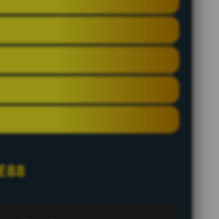
i terbaru. Kami memberikan jaminan stabilitas
serta keamanan member secara profesional.
istematis. Infrastruktur ini memastikan setiap
aman, terhindar dari kendala jaringan atau
ruh portofolio hiburan yang tersedia. Sebagai
utlak yang terus dikawal ketat oleh tim audit
Seluruh rekam jejak privasi dan transaksi saldo
gal oleh pihak yang tidak berkepentingan.
jaringan. Anda dapat mengakses halaman login
ksi internet penyedia layanan lokal tanpa
E88