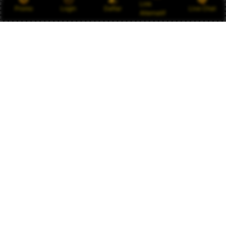
infrastruktur enkripsi dari STAKE88 menjawab
Link
Promo
Login
Daftar
Live Chat
Alternatif
keraguan saya. Link alternatifnya selalu
responsif, menjadikan pengalaman bermain jauh
lebih eksklusif dan aman.