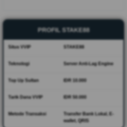
responsif.
Rasakan
kemewahan
pelayanan
sultan tanpa
PROFIL STAKE88
henti untuk
jaminan
taruhan yang
Situs VVIP
STAKE88
aman dan
eksklusif.
Teknologi
Server Anti-Lag Engine
L
i
Top Up Sultan
IDR 10.000
h
a
t
Tarik Dana VVIP
IDR 50.000
d
e
t
Metode Transaksi
Transfer Bank Lokal, E-
a
wallet, QRIS
i