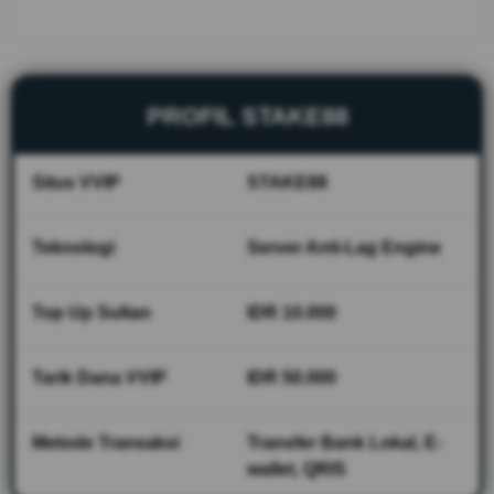
responsif.
Rasakan
kemewahan
pelayanan
sultan tanpa
PROFIL STAKE88
henti untuk
jaminan
taruhan yang
Situs VVIP
STAKE88
aman dan
eksklusif.
Teknologi
Server Anti-Lag Engine
L
i
Top Up Sultan
IDR 10.000
h
a
t
Tarik Dana VVIP
IDR 50.000
d
e
t
Metode Transaksi
Transfer Bank Lokal, E-
a
wallet, QRIS
i