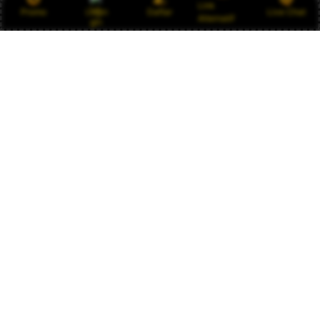
infrastruktur enkripsi dari STAKE88 menjawab
Link
Promo
Login
Daftar
Live Chat
Alternatif
keraguan saya. Link alternatifnya selalu
responsif, menjadikan pengalaman bermain jauh
lebih eksklusif dan aman.