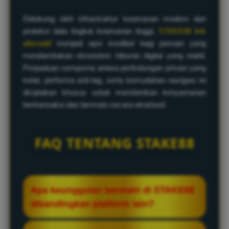
Didukung oleh infrastruktur keamanan modern dan
proteksi data tingkat keamanan tinggi,
STAKE88 link
alternatif
menjadi opsi kredibel bagi pemain yang
mendambakan ekosistem hiburan digital yang stabil.
Perpaduan sempurna antara perlindungan privasi yang
ketat, performa anti-lag, serta kemudahan navigasi ini
diciptakan khusus untuk memberikan kenyamanan
bertransaksi dan bermain secara eksklusif.
FAQ TENTANG STAKE88
Apa keunggulan bermain di STAKE88
dibandingkan platform lain?
STAKE88 merupakan situs game VVIP