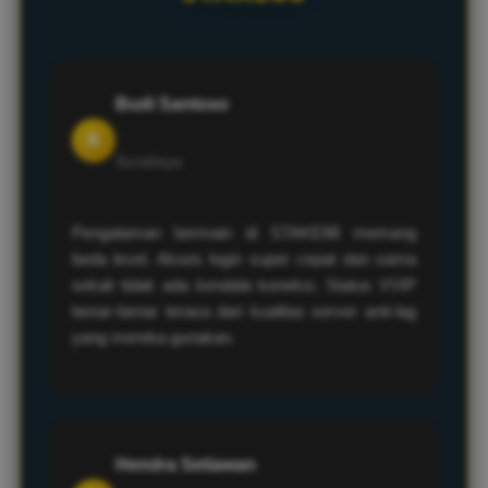
yang tidak berkepentingan.
dengan sangat cepat melalui browser
perangkat pintar maupun desktop
menggunakan koneksi internet penyedia
layanan lokal tanpa hambatan apa pun.
Budi Santoso
B
Surabaya
Pengalaman bermain di STAKE88 memang
beda level. Akses login super cepat dan sama
sekali tidak ada kendala koneksi. Status VVIP
benar-benar terasa dari kualitas server anti-lag
yang mereka gunakan.
Hendra Setiawan