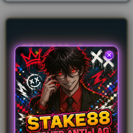
l
l
i
s
e
n
s
STAKE88: Arena
i
Bermain Daring
Kelas Atas
Dengan Koneksi
Mulus dan
Fasilitas Super