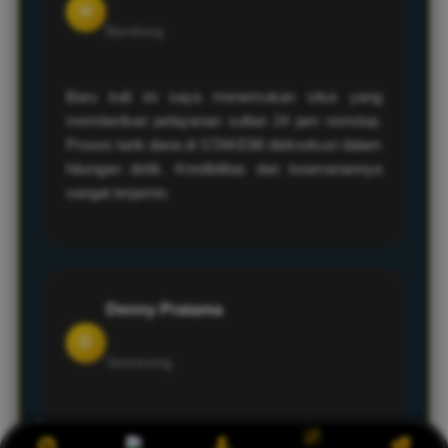
H
Bandung
Baru kali ini saya menemukan situs yang
memberikan pelayanan sultan 24 jam nonstop.
Proses tarik dana di STAKE88 dieksekusi dalam
hitungan detik. Kredibilitas dan keamanannya
sangat terjamin.
Denny Pratama
D
Semarang
Saya sangat mengutamakan privasi data, dan