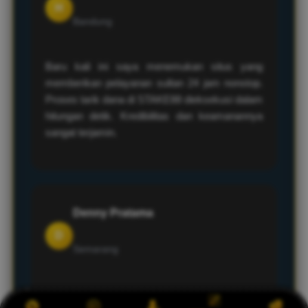
H
Bandung
Baru kali ini saya menemukan situs yang
memberikan pelayanan sultan 24 jam nonstop.
Proses tarik dana di STAKE88 dieksekusi dalam
hitungan detik. Kredibilitas dan keamanannya
sangat terjamin.
Denny Pratama
D
Semarang
Saya sangat mengutamakan privasi data, dan