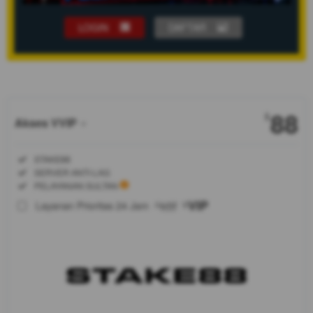
LOGIN
DAFTAR
Show More
88
$
Akses VVIP
Akses
Included:
STAKE88
VVIP
Included:
SERVER ANTI-LAG
SELECTED
Included:
PELAYANAN SULTAN
88
$
ktif
VIP
Layanan Prioritas 24 Jam
A
V
Bergabunglah
di STAKE88,
situs game
VVIP yang
ditenagai
server anti-
lag paling