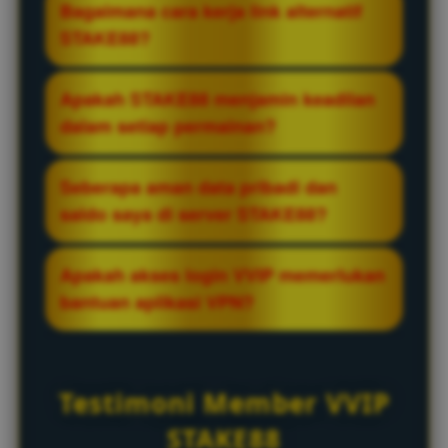
Bagaimana cara kerja link alternatif
eksklusif yang dirancang dengan teknologi
STAKE88?
server anti-lag generasi terbaru. Kami
memberikan jaminan stabilitas permainan
Akses link alternatif STAKE88 difungsikan
Apakah STAKE88 menjamin keadilan
tanpa jeda, dipadukan dengan standar
sebagai jalur privasi bebas hambatan yang
dalam setiap permainan?
pelayanan sultan yang memprioritaskan
diperbarui secara sistematis. Infrastruktur
kenyamanan serta keamanan member
ini memastikan setiap pemain kelas VVIP
Tentu saja. Kami mengimplementasikan
Seberapa aman data pribadi dan
secara profesional.
tetap dapat terhubung ke dalam
sistem Fair Play 100% dengan algoritma
saldo saya di server STAKE88?
ekosistem permainan dengan lancar dan
terverifikasi untuk seluruh portofolio
sangat aman, terhindar dari kendala
hiburan yang tersedia. Sebagai penyedia
Infrastruktur server anti-lag kami
Apakah akses login VVIP memerlukan
jaringan atau pemblokiran wilayah.
layanan berstandar sultan, integritas
didukung oleh protokol enkripsi data
bantuan aplikasi VPN?
operasional dan transparansi hasil adalah
setara perbankan yang berlapis. Seluruh
komitmen mutlak yang terus dikawal ketat
rekam jejak privasi dan transaksi saldo
Sama sekali tidak. Tim engineer kami
oleh tim audit kami.
member diproteksi secara absolut,
secara proaktif melakukan pemeliharaan
Testimoni Member VVIP
menutup rapat segala celah dari ancaman
dan optimasi routing jaringan. Anda dapat
peretasan maupun akses ilegal oleh pihak
mengakses halaman login STAKE88
STAKE88