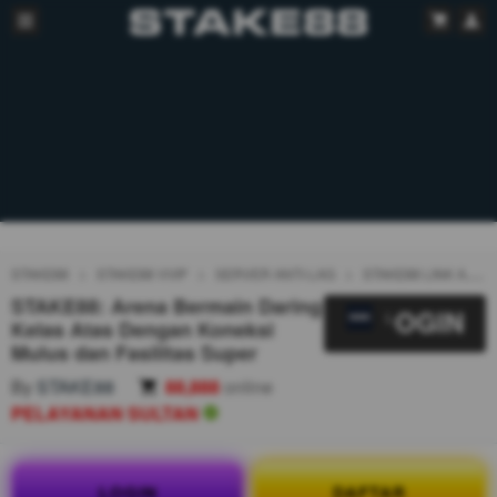
STAKE88
STAKE88 VVIP
SERVER ANTI-LAG
STAKE88 LINK ALTERNATIF
STAKE88: Arena Bermain Daring
OGIN
L
Kelas Atas Dengan Koneksi
Mulus dan Fasilitas Super
By
STAKE88
88,888
online
PELAYANAN SULTAN
LOGIN
DAFTAR