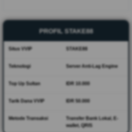
responsif.
Rasakan
kemewahan
pelayanan
sultan tanpa
PROFIL STAKE88
henti untuk
jaminan
taruhan yang
Situs VVIP
STAKE88
aman dan
eksklusif.
Teknologi
Server Anti-Lag Engine
L
i
Top Up Sultan
IDR 10.000
h
a
t
Tarik Dana VVIP
IDR 50.000
d
e
t
Metode Transaksi
Transfer Bank Lokal, E-
a
wallet, QRIS
i