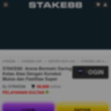
STAKE88
STAKE88 VVIP
SERVER ANTI-LAG
STAKE88 LINK ALTERNATIF
STAKE88: Arena Bermain Daring
OGIN
L
Kelas Atas Dengan Koneksi
Mulus dan Fasilitas Super
By
STAKE88
88,888
online
PELAYANAN SULTAN
LOGIN
DAFTAR