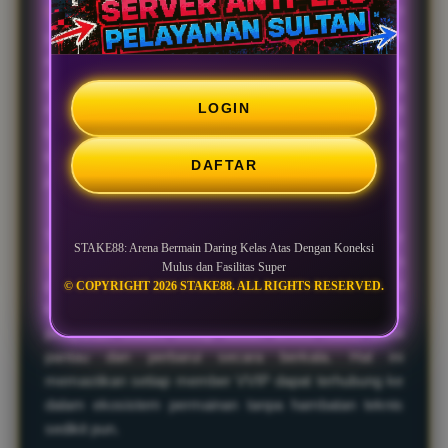
STAKE88
hadir sebagai standar baru situs game VVIP
yang dirancang khusus untuk memastikan pemain
mendapatkan akses login yang mulus kapan pun
dibutuhkan. Berbekal teknologi server anti-lag
LOGIN
mutakhir, kami menjamin stabilitas permainan tingkat
tinggi, sehingga Anda terbebas dari kekhawatiran saat
terjadi lonjakan trafik maupun pemeliharaan sistem
DAFTAR
jaringan.
Tidak hanya berfokus pada kecepatan akses, jalur
STAKE88: Arena Bermain Daring Kelas Atas Dengan Koneksi
STAKE88 login
juga dirancang untuk menyajikan
Mulus dan Fasilitas Super
pengalaman antarmuka yang sangat responsif demi
© COPYRIGHT 2026 STAKE88. ALL RIGHTS RESERVED.
kenyamanan Anda. Sebagai wujud komitmen
pelayanan sultan, setiap tautan akses resmi kami
pantau dan perbarui secara berkala. Hal ini
memastikan setiap member VVIP dapat terhubung ke
dalam ekosistem permainan tanpa hambatan teknis
sedikit pun.