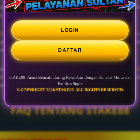
akhir, kami menjamin stabilitas permainan tingkat tinggi, se
n.
LOGIN
STAKE88 login
juga dirancang untuk menyajikan pengalaman 
etiap tautan akses resmi kami pantau dan perbarui secara ber
DAFTAR
atan teknis sedikit pun.
an proteksi data tingkat keamanan tinggi,
STAKE88 link alt
l. Perpaduan sempurna antara perlindungan privasi yang ketat
STAKE88: Arena Bermain Daring Kelas Atas Dengan Koneksi Mulus dan
Fasilitas Super
rtransaksi dan bermain secara eksklusif.
© COPYRIGHT 2026 STAKE88. ALL RIGHTS RESERVED.
FAQ TENTANG STAKE88