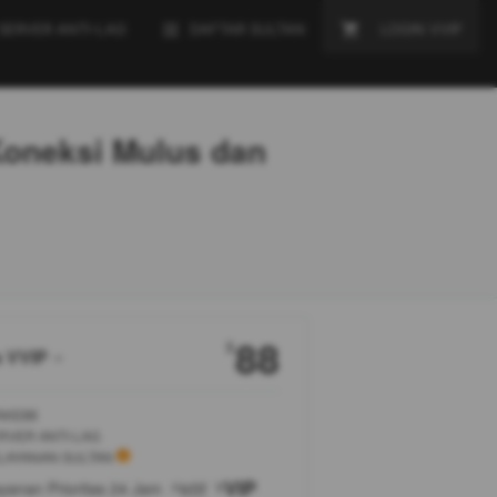
SERVER ANTI-LAG
DAFTAR SULTAN
LOGIN VVIP
Koneksi Mulus dan
88
$
 VVIP
88
s VVIP
$
SELECTED
luded:
AKE88
luded:
abunglah di STAKE88, situs game VVIP
RVER ANTI-LAG
luded:
LAYANAN SULTAN
ditenagai server anti-lag paling
onsif. Rasakan kemewahan pelayanan
ktif
VIP
yanan Prioritas 24 Jam
A
V