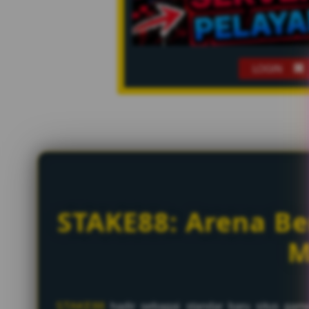
LOGIN
STAKE88: Arena Be
M
STAKE88
hadir sebagai standar baru situs ga