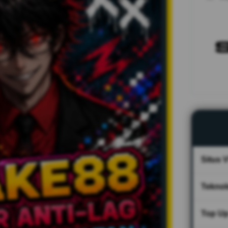
sult
yang
L
i
h
a
t
d
e
t
a
i
l
l
Situs 
i
s
Teknol
e
n
s
Top Up
i