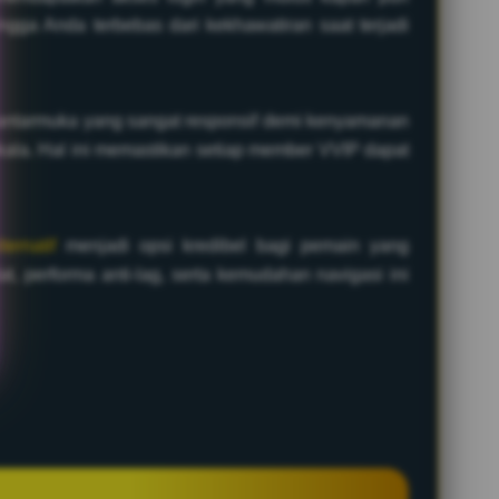
hingga Anda terbebas dari kekhawatiran saat terjadi
antarmuka yang sangat responsif demi kenyamanan
kala. Hal ini memastikan setiap member VVIP dapat
ernatif
menjadi opsi kredibel bagi pemain yang
, performa anti-lag, serta kemudahan navigasi ini