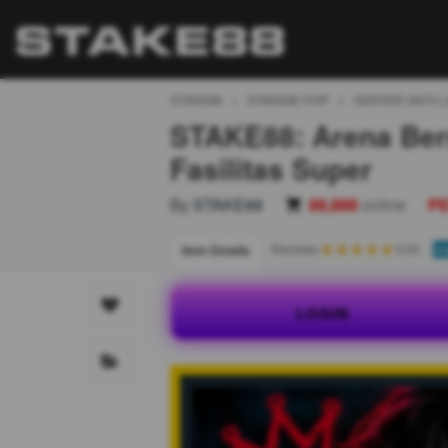
STAKE88
STAKE88 VVIP
SERVER ANTI-L
STAKE88: Arena Ber
Fasilitas Super
By
STAKE88
88,888
online
P
5.00
Reviews
5.00
Item Details
8,
stars
LOGIN