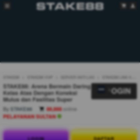
STAKE88
STAKE88 VVIP
SERVER ANTI-LAG
STAKE88 LINK ALTERNATIF
STAKE88: Arena Bermain Daring
OGIN
L
Kelas Atas Dengan Koneksi
Mulus dan Fasilitas Super
By
STAKE88
88,888
online
PELAYANAN SULTAN
LOGIN
DAFTAR