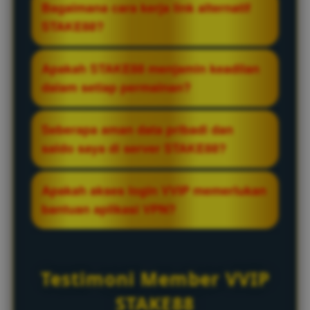
Bagaimana cara kerja link alternatif
eksklusif yang dirancang dengan teknologi
STAKE88?
server anti-lag generasi terbaru. Kami
memberikan jaminan stabilitas permainan
Akses link alternatif STAKE88 difungsikan
Apakah STAKE88 menjamin keadilan
tanpa jeda, dipadukan dengan standar
sebagai jalur privasi bebas hambatan yang
dalam setiap permainan?
pelayanan sultan yang memprioritaskan
diperbarui secara sistematis. Infrastruktur
kenyamanan serta keamanan member
ini memastikan setiap pemain kelas VVIP
Tentu saja. Kami mengimplementasikan
Seberapa aman data pribadi dan
secara profesional.
tetap dapat terhubung ke dalam
sistem Fair Play 100% dengan algoritma
saldo saya di server STAKE88?
ekosistem permainan dengan lancar dan
terverifikasi untuk seluruh portofolio
sangat aman, terhindar dari kendala
hiburan yang tersedia. Sebagai penyedia
Infrastruktur server anti-lag kami
Apakah akses login VVIP memerlukan
jaringan atau pemblokiran wilayah.
layanan berstandar sultan, integritas
didukung oleh protokol enkripsi data
bantuan aplikasi VPN?
operasional dan transparansi hasil adalah
setara perbankan yang berlapis. Seluruh
komitmen mutlak yang terus dikawal ketat
rekam jejak privasi dan transaksi saldo
Sama sekali tidak. Tim engineer kami
oleh tim audit kami.
member diproteksi secara absolut,
secara proaktif melakukan pemeliharaan
Testimoni Member VVIP
menutup rapat segala celah dari ancaman
dan optimasi routing jaringan. Anda dapat
peretasan maupun akses ilegal oleh pihak
mengakses halaman login STAKE88
STAKE88