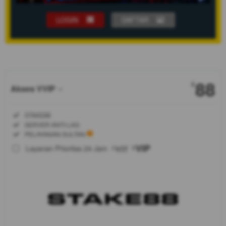
LOGIN
DAFTAR
Show More
88
$
Akses VVIP
Akses
Included:
STAKE88
VVIP
Included:
SERVER ANTI-LAG
SELECTED
Included:
PELAYANAN SULTAN
88
$
ktif
VIP
Layanan Prioritas 24 Jam
A
V
Bergabunglah
di STAKE88,
situs game
VVIP yang
ditenagai
server anti-
lag paling