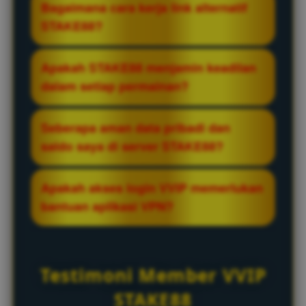
Bagaimana cara kerja link alternatif
eksklusif yang dirancang dengan teknologi
STAKE88?
server anti-lag generasi terbaru. Kami
memberikan jaminan stabilitas permainan
Akses link alternatif STAKE88 difungsikan
Apakah STAKE88 menjamin keadilan
tanpa jeda, dipadukan dengan standar
sebagai jalur privasi bebas hambatan yang
dalam setiap permainan?
pelayanan sultan yang memprioritaskan
diperbarui secara sistematis. Infrastruktur
kenyamanan serta keamanan member
ini memastikan setiap pemain kelas VVIP
Tentu saja. Kami mengimplementasikan
Seberapa aman data pribadi dan
secara profesional.
tetap dapat terhubung ke dalam
sistem Fair Play 100% dengan algoritma
saldo saya di server STAKE88?
ekosistem permainan dengan lancar dan
terverifikasi untuk seluruh portofolio
sangat aman, terhindar dari kendala
hiburan yang tersedia. Sebagai penyedia
Infrastruktur server anti-lag kami
Apakah akses login VVIP memerlukan
jaringan atau pemblokiran wilayah.
layanan berstandar sultan, integritas
didukung oleh protokol enkripsi data
bantuan aplikasi VPN?
operasional dan transparansi hasil adalah
setara perbankan yang berlapis. Seluruh
komitmen mutlak yang terus dikawal ketat
rekam jejak privasi dan transaksi saldo
Sama sekali tidak. Tim engineer kami
oleh tim audit kami.
member diproteksi secara absolut,
secara proaktif melakukan pemeliharaan
Testimoni Member VVIP
menutup rapat segala celah dari ancaman
dan optimasi routing jaringan. Anda dapat
peretasan maupun akses ilegal oleh pihak
mengakses halaman login STAKE88
STAKE88