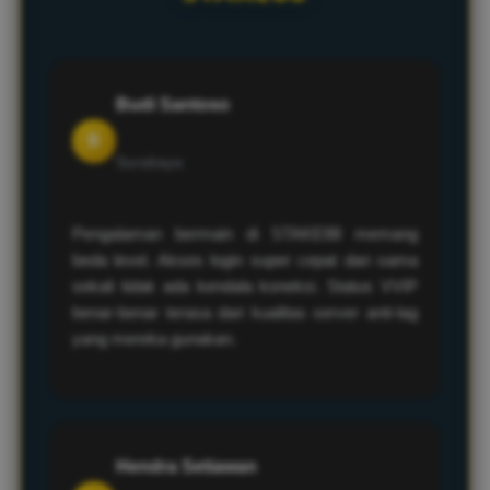
yang tidak berkepentingan.
dengan sangat cepat melalui browser
perangkat pintar maupun desktop
menggunakan koneksi internet penyedia
layanan lokal tanpa hambatan apa pun.
Budi Santoso
B
Surabaya
Pengalaman bermain di STAKE88 memang
beda level. Akses login super cepat dan sama
sekali tidak ada kendala koneksi. Status VVIP
benar-benar terasa dari kualitas server anti-lag
yang mereka gunakan.
Hendra Setiawan