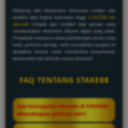
Didukung oleh infrastruktur keamanan modern dan
proteksi data tingkat keamanan tinggi,
STAKE88 link
alternatif
menjadi opsi kredibel bagi pemain yang
mendambakan ekosistem hiburan digital yang stabil.
Perpaduan sempurna antara perlindungan privasi yang
ketat, performa anti-lag, serta kemudahan navigasi ini
diciptakan khusus untuk memberikan kenyamanan
bertransaksi dan bermain secara eksklusif.
FAQ TENTANG STAKE88
Apa keunggulan bermain di STAKE88
dibandingkan platform lain?
STAKE88 merupakan situs game VVIP