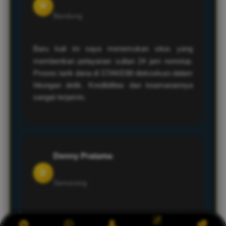
H
Bandung
Baru kali ini saya menemukan situs yang
memberikan pelayanan sultan 24 jam nonstop.
Proses tarik dana di STAKE88 dieksekusi dalam
hitungan detik. Kredibilitas dan keamanannya
sangat terjamin.
Denny Pratama
D
Semarang
Saya sangat mengutamakan privasi data, dan