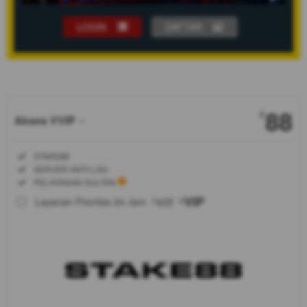
LOGIN
DAFTAR
Show More
88
$
Akses VVIP
Akses
Included:
STAKE88
VVIP
Included:
SERVER ANTI-LAG
SELECTED
Included:
PELAYANAN SULTAN
88
$
ktif
VIP
Layanan Prioritas 24 Jam
A
V
Bergabunglah
di STAKE88,
situs game
VVIP yang
ditenagai
server anti-
lag paling