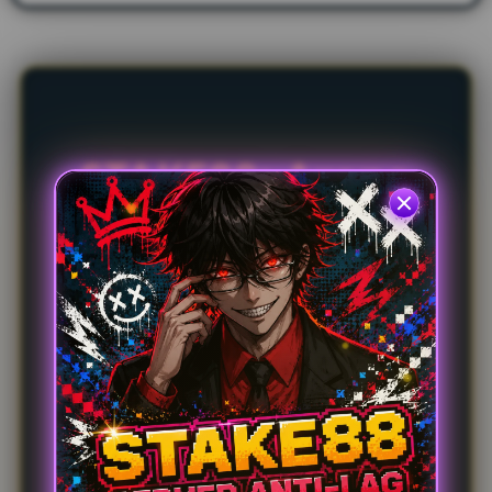
l
l
i
s
e
n
s
STAKE88: Arena
i
Bermain Daring
Kelas Atas
Dengan Koneksi
Mulus dan
Fasilitas Super