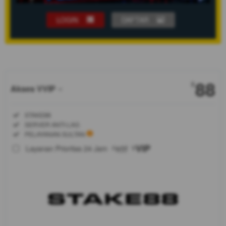
LOGIN
DAFTAR
Show More
88
$
Akses VVIP
Akses
Included:
STAKE88
VVIP
Included:
SERVER ANTI-LAG
SELECTED
Included:
PELAYANAN SULTAN
88
$
ktif
VIP
Layanan Prioritas 24 Jam
A
V
Bergabunglah
di STAKE88,
situs game
VVIP yang
ditenagai
server anti-
lag paling