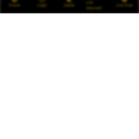
infrastruktur enkripsi dari STAKE88 menjawab
Link
Promo
Login
Daftar
Live Chat
Alternatif
keraguan saya. Link alternatifnya selalu
responsif, menjadikan pengalaman bermain jauh
lebih eksklusif dan aman.