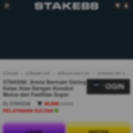
STAKE88
STAKE88 VVIP
SERVER ANTI-LAG
STAKE88 LINK ALTERNATIF
STAKE88: Arena Bermain Daring
OGIN
L
Kelas Atas Dengan Koneksi
Mulus dan Fasilitas Super
By
STAKE88
88,888
online
PELAYANAN SULTAN
LOGIN
DAFTAR