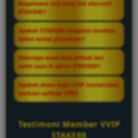
Bagaimana cara kerja link alternatif
eksklusif yang dirancang dengan teknologi
STAKE88?
server anti-lag generasi terbaru. Kami
memberikan jaminan stabilitas permainan
Akses link alternatif STAKE88 difungsikan
Apakah STAKE88 menjamin keadilan
tanpa jeda, dipadukan dengan standar
sebagai jalur privasi bebas hambatan yang
dalam setiap permainan?
pelayanan sultan yang memprioritaskan
diperbarui secara sistematis. Infrastruktur
kenyamanan serta keamanan member
ini memastikan setiap pemain kelas VVIP
Tentu saja. Kami mengimplementasikan
Seberapa aman data pribadi dan
secara profesional.
tetap dapat terhubung ke dalam
sistem Fair Play 100% dengan algoritma
saldo saya di server STAKE88?
ekosistem permainan dengan lancar dan
terverifikasi untuk seluruh portofolio
sangat aman, terhindar dari kendala
hiburan yang tersedia. Sebagai penyedia
Infrastruktur server anti-lag kami
Apakah akses login VVIP memerlukan
jaringan atau pemblokiran wilayah.
layanan berstandar sultan, integritas
didukung oleh protokol enkripsi data
bantuan aplikasi VPN?
operasional dan transparansi hasil adalah
setara perbankan yang berlapis. Seluruh
komitmen mutlak yang terus dikawal ketat
rekam jejak privasi dan transaksi saldo
Sama sekali tidak. Tim engineer kami
oleh tim audit kami.
member diproteksi secara absolut,
secara proaktif melakukan pemeliharaan
Testimoni Member VVIP
menutup rapat segala celah dari ancaman
dan optimasi routing jaringan. Anda dapat
peretasan maupun akses ilegal oleh pihak
mengakses halaman login STAKE88
STAKE88