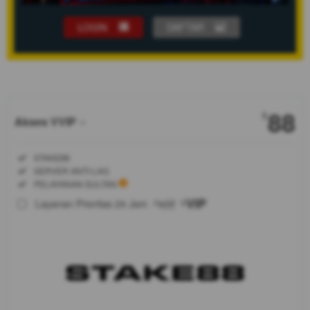
LOGIN
DAFTAR
Show More
88
$
Akses VVIP
Akses
Included:
STAKE88
VVIP
Included:
SERVER ANTI-LAG
SELECTED
Included:
PELAYANAN SULTAN
88
$
ktif
VIP
Layanan Prioritas 24 Jam
A
V
Bergabunglah
di STAKE88,
situs game
VVIP yang
ditenagai
server anti-
lag paling