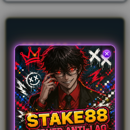
l
l
i
s
e
n
s
STAKE88: Arena
i
Bermain Daring
Kelas Atas
Dengan Koneksi
Mulus dan
Fasilitas Super