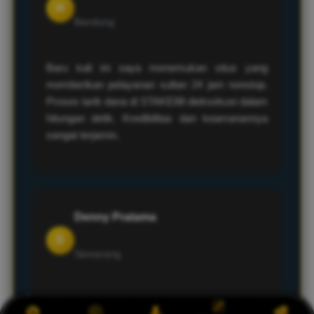
H
Bandung
Baru kali ini saya menemukan situs yang
memberikan pelayanan sultan 24 jam nonstop.
Proses tarik dana di STAKE88 dieksekusi dalam
hitungan detik. Kredibilitas dan keamanannya
sangat terjamin.
Denny Pratama
D
Semarang
Saya sangat mengutamakan privasi data, dan