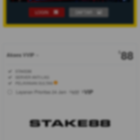
LOGIN
DAFTAR
Show More
88
$
Akses VVIP
Akses
Included:
STAKE88
VVIP
Included:
SERVER ANTI-LAG
SELECTED
Included:
PELAYANAN SULTAN
88
$
ktif
VIP
Layanan Prioritas 24 Jam
A
V
Bergabunglah
di STAKE88,
situs game
VVIP yang
ditenagai
server anti-
lag paling