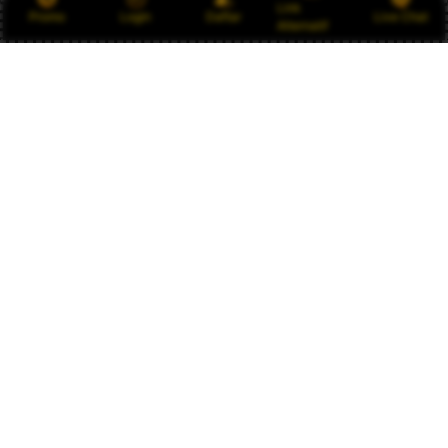
infrastruktur enkripsi dari STAKE88 menjawab
Link
Promo
Login
Daftar
Live Chat
Alternatif
keraguan saya. Link alternatifnya selalu
responsif, menjadikan pengalaman bermain jauh
lebih eksklusif dan aman.