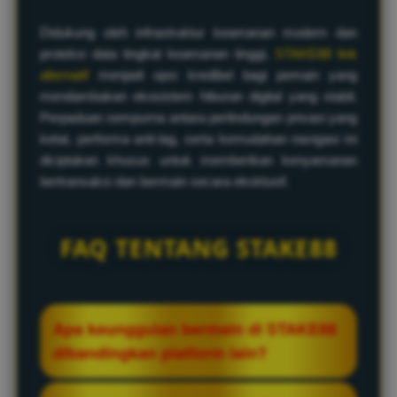
Didukung oleh infrastruktur keamanan modern dan
proteksi data tingkat keamanan tinggi,
STAKE88 link
alternatif
menjadi opsi kredibel bagi pemain yang
mendambakan ekosistem hiburan digital yang stabil.
Perpaduan sempurna antara perlindungan privasi yang
ketat, performa anti-lag, serta kemudahan navigasi ini
diciptakan khusus untuk memberikan kenyamanan
bertransaksi dan bermain secara eksklusif.
FAQ TENTANG STAKE88
Apa keunggulan bermain di STAKE88
dibandingkan platform lain?
STAKE88 merupakan situs game VVIP