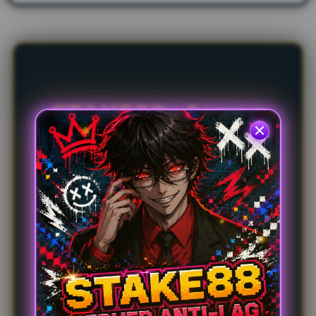
l
l
i
s
e
n
s
STAKE88: Arena
i
Bermain Daring
Kelas Atas
Dengan Koneksi
Mulus dan
Fasilitas Super