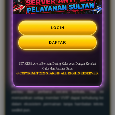
STAKE88
hadir sebagai standar baru situs game VVIP
yang dirancang khusus untuk memastikan pemain
mendapatkan akses login yang mulus kapan pun
dibutuhkan. Berbekal teknologi server anti-lag
LOGIN
mutakhir, kami menjamin stabilitas permainan tingkat
tinggi, sehingga Anda terbebas dari kekhawatiran saat
terjadi lonjakan trafik maupun pemeliharaan sistem
DAFTAR
jaringan.
Tidak hanya berfokus pada kecepatan akses, jalur
STAKE88: Arena Bermain Daring Kelas Atas Dengan Koneksi
STAKE88 login
juga dirancang untuk menyajikan
Mulus dan Fasilitas Super
pengalaman antarmuka yang sangat responsif demi
© COPYRIGHT 2026 STAKE88. ALL RIGHTS RESERVED.
kenyamanan Anda. Sebagai wujud komitmen
pelayanan sultan, setiap tautan akses resmi kami
pantau dan perbarui secara berkala. Hal ini
memastikan setiap member VVIP dapat terhubung ke
dalam ekosistem permainan tanpa hambatan teknis
sedikit pun.