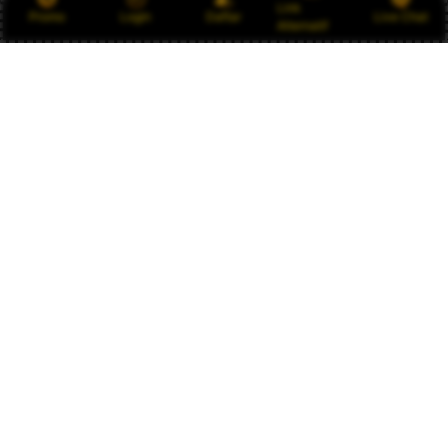
infrastruktur enkripsi dari STAKE88 menjawab
Link
Promo
Login
Daftar
Live Chat
Alternatif
keraguan saya. Link alternatifnya selalu
responsif, menjadikan pengalaman bermain jauh
lebih eksklusif dan aman.