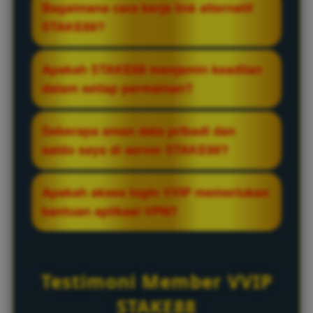
Bagaimana cara kerja link alternatif
eksklusif yang dirancang dengan teknologi
STAKE88?
server anti-lag generasi terbaru. Kami
memberikan jaminan stabilitas permainan
Akses link alternatif STAKE88 difungsikan
Apakah STAKE88 menjamin keadilan
tanpa jeda, dipadukan dengan standar
sebagai jalur privasi bebas hambatan yang
dalam setiap permainan?
pelayanan sultan yang memprioritaskan
diperbarui secara sistematis. Infrastruktur
kenyamanan serta keamanan member
ini memastikan setiap pemain kelas VVIP
Tentu saja. Kami mengimplementasikan
Seberapa aman data pribadi dan
secara profesional.
tetap dapat terhubung ke dalam
sistem Fair Play 100% dengan algoritma
saldo saya di server STAKE88?
ekosistem permainan dengan lancar dan
terverifikasi untuk seluruh portofolio
sangat aman, terhindar dari kendala
hiburan yang tersedia. Sebagai penyedia
Infrastruktur server anti-lag kami
Apakah akses login VVIP memerlukan
jaringan atau pemblokiran wilayah.
layanan berstandar sultan, integritas
didukung oleh protokol enkripsi data
bantuan aplikasi VPN?
operasional dan transparansi hasil adalah
setara perbankan yang berlapis. Seluruh
komitmen mutlak yang terus dikawal ketat
rekam jejak privasi dan transaksi saldo
Sama sekali tidak. Tim engineer kami
oleh tim audit kami.
member diproteksi secara absolut,
secara proaktif melakukan pemeliharaan
Testimoni Member VVIP
menutup rapat segala celah dari ancaman
dan optimasi routing jaringan. Anda dapat
peretasan maupun akses ilegal oleh pihak
mengakses halaman login STAKE88
STAKE88