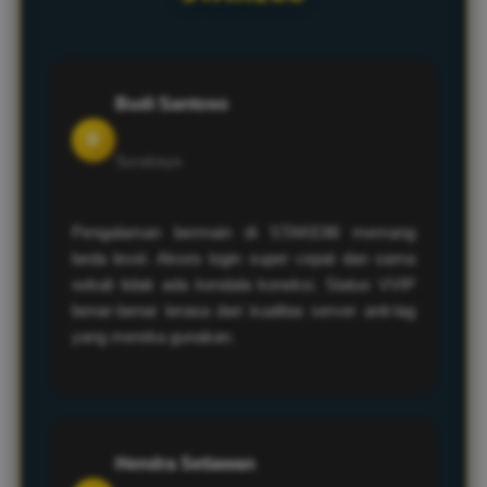
yang tidak berkepentingan.
dengan sangat cepat melalui browser
perangkat pintar maupun desktop
menggunakan koneksi internet penyedia
layanan lokal tanpa hambatan apa pun.
Budi Santoso
B
Surabaya
Pengalaman bermain di STAKE88 memang
beda level. Akses login super cepat dan sama
sekali tidak ada kendala koneksi. Status VVIP
benar-benar terasa dari kualitas server anti-lag
yang mereka gunakan.
Hendra Setiawan