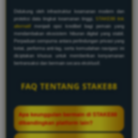
Didukung oleh infrastruktur keamanan modern dan
proteksi data tingkat keamanan tinggi,
STAKE88 link
alternatif
menjadi opsi kredibel bagi pemain yang
mendambakan ekosistem hiburan digital yang stabil.
Perpaduan sempurna antara perlindungan privasi yang
ketat, performa anti-lag, serta kemudahan navigasi ini
diciptakan khusus untuk memberikan kenyamanan
bertransaksi dan bermain secara eksklusif.
FAQ TENTANG STAKE88
Apa keunggulan bermain di STAKE88
dibandingkan platform lain?
STAKE88 merupakan situs game VVIP