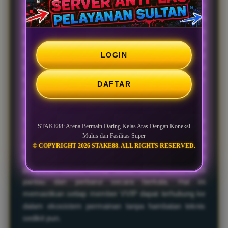
STAKE88
hadir sebagai standar baru situs game VVIP
yang dirancang khusus untuk memastikan pemain
mendapatkan akses login yang mulus kapan pun
dibutuhkan. Berbekal teknologi server anti-lag
LOGIN
mutakhir, kami menjamin stabilitas permainan tingkat
tinggi, sehingga Anda terbebas dari kekhawatiran saat
terjadi lonjakan trafik maupun pemeliharaan sistem
DAFTAR
jaringan.
Tidak hanya berfokus pada kecepatan akses, jalur
STAKE88: Arena Bermain Daring Kelas Atas Dengan Koneksi
STAKE88 login
juga dirancang untuk menyajikan
Mulus dan Fasilitas Super
pengalaman antarmuka yang sangat responsif demi
© COPYRIGHT 2026 STAKE88. ALL RIGHTS RESERVED.
kenyamanan Anda. Sebagai wujud komitmen
pelayanan sultan, setiap tautan akses resmi kami
pantau dan perbarui secara berkala. Hal ini
memastikan setiap member VVIP dapat terhubung ke
dalam ekosistem permainan tanpa hambatan teknis
sedikit pun.