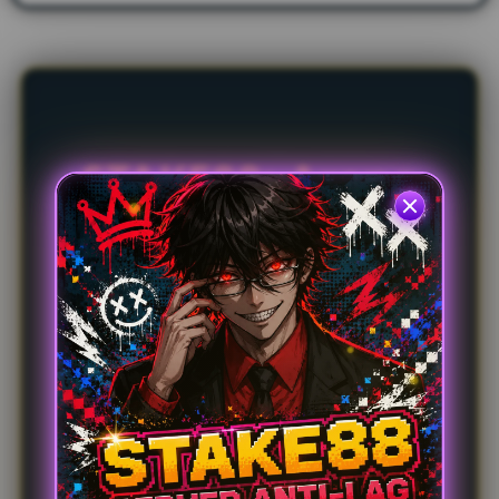
l
l
i
s
e
n
s
STAKE88: Arena
i
Bermain Daring
Kelas Atas
Dengan Koneksi
Mulus dan
Fasilitas Super