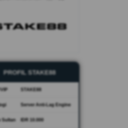
an tanpa henti untuk jaminan taruhan
 aman dan eksklusif.
PROFIL STAKE88
VVIP
STAKE88
ogi
Server Anti-Lag Engine
 Sultan
IDR 10.000