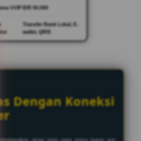
Dana VVIP
IDR 50.000
e
Transfer Bank Lokal, E-
ksi
wallet, QRIS
tas Dengan Koneksi
er
mendapatkan akses login yang mulus kapan pun