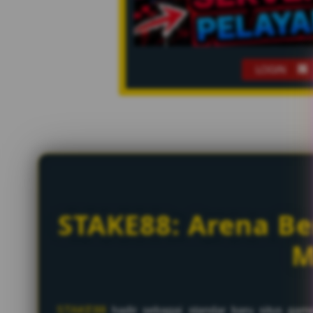
LOGIN
STAKE88: Arena Be
M
STAKE88
hadir sebagai standar baru situs ga