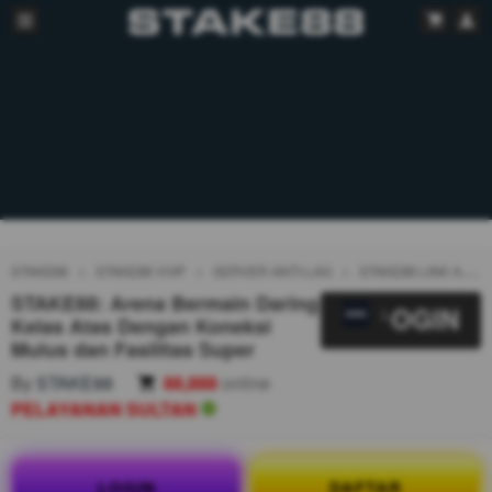
STAKE88
STAKE88 VVIP
SERVER ANTI-LAG
STAKE88 LINK ALTERNATIF
STAKE88: Arena Bermain Daring
OGIN
L
Kelas Atas Dengan Koneksi
Mulus dan Fasilitas Super
By
STAKE88
88,888
online
PELAYANAN SULTAN
LOGIN
DAFTAR