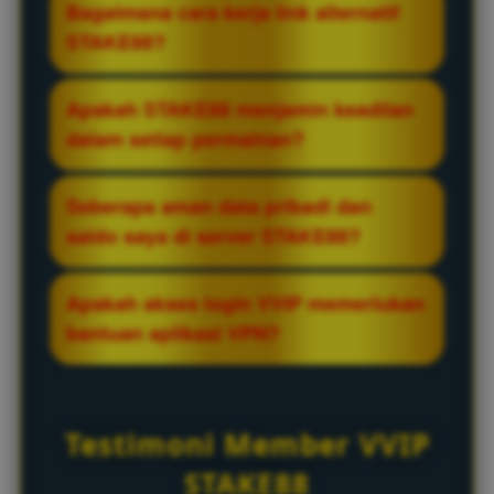
Bagaimana cara kerja link alternatif
eksklusif yang dirancang dengan teknologi
STAKE88?
server anti-lag generasi terbaru. Kami
memberikan jaminan stabilitas permainan
Akses link alternatif STAKE88 difungsikan
Apakah STAKE88 menjamin keadilan
tanpa jeda, dipadukan dengan standar
sebagai jalur privasi bebas hambatan yang
dalam setiap permainan?
pelayanan sultan yang memprioritaskan
diperbarui secara sistematis. Infrastruktur
kenyamanan serta keamanan member
ini memastikan setiap pemain kelas VVIP
Tentu saja. Kami mengimplementasikan
Seberapa aman data pribadi dan
secara profesional.
tetap dapat terhubung ke dalam
sistem Fair Play 100% dengan algoritma
saldo saya di server STAKE88?
ekosistem permainan dengan lancar dan
terverifikasi untuk seluruh portofolio
sangat aman, terhindar dari kendala
hiburan yang tersedia. Sebagai penyedia
Infrastruktur server anti-lag kami
Apakah akses login VVIP memerlukan
jaringan atau pemblokiran wilayah.
layanan berstandar sultan, integritas
didukung oleh protokol enkripsi data
bantuan aplikasi VPN?
operasional dan transparansi hasil adalah
setara perbankan yang berlapis. Seluruh
komitmen mutlak yang terus dikawal ketat
rekam jejak privasi dan transaksi saldo
Sama sekali tidak. Tim engineer kami
oleh tim audit kami.
member diproteksi secara absolut,
secara proaktif melakukan pemeliharaan
Testimoni Member VVIP
menutup rapat segala celah dari ancaman
dan optimasi routing jaringan. Anda dapat
peretasan maupun akses ilegal oleh pihak
mengakses halaman login STAKE88
STAKE88