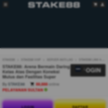
STAKE88
STAKE88 VVIP
SERVER ANTI-LAG
STAKE88 LINK ALTERNATIF
STAKE88: Arena Bermain Daring
OGIN
L
Kelas Atas Dengan Koneksi
Mulus dan Fasilitas Super
By
STAKE88
88,888
online
PELAYANAN SULTAN
LOGIN
DAFTAR