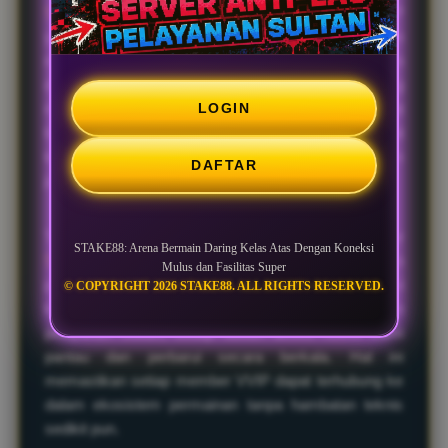
STAKE88
hadir sebagai standar baru situs game VVIP
yang dirancang khusus untuk memastikan pemain
mendapatkan akses login yang mulus kapan pun
dibutuhkan. Berbekal teknologi server anti-lag
LOGIN
mutakhir, kami menjamin stabilitas permainan tingkat
tinggi, sehingga Anda terbebas dari kekhawatiran saat
terjadi lonjakan trafik maupun pemeliharaan sistem
DAFTAR
jaringan.
Tidak hanya berfokus pada kecepatan akses, jalur
STAKE88: Arena Bermain Daring Kelas Atas Dengan Koneksi
STAKE88 login
juga dirancang untuk menyajikan
Mulus dan Fasilitas Super
pengalaman antarmuka yang sangat responsif demi
© COPYRIGHT 2026 STAKE88. ALL RIGHTS RESERVED.
kenyamanan Anda. Sebagai wujud komitmen
pelayanan sultan, setiap tautan akses resmi kami
pantau dan perbarui secara berkala. Hal ini
memastikan setiap member VVIP dapat terhubung ke
dalam ekosistem permainan tanpa hambatan teknis
sedikit pun.