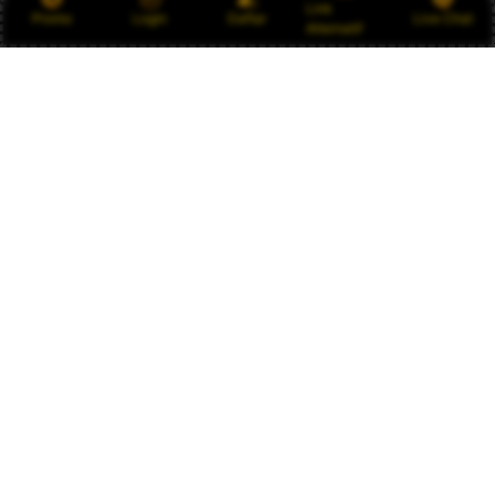
infrastruktur enkripsi dari STAKE88 menjawab
Link
Promo
Login
Daftar
Live Chat
Alternatif
keraguan saya. Link alternatifnya selalu
responsif, menjadikan pengalaman bermain jauh
lebih eksklusif dan aman.