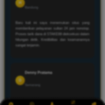
H
Bandung
Baru kali ini saya menemukan situs yang
memberikan pelayanan sultan 24 jam nonstop.
Proses tarik dana di STAKE88 dieksekusi dalam
hitungan detik. Kredibilitas dan keamanannya
sangat terjamin.
Denny Pratama
D
Semarang
Saya sangat mengutamakan privasi data, dan