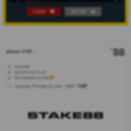
LOGIN
DAFTAR
Show More
88
$
Akses VVIP
Akses
Included:
STAKE88
VVIP
Included:
SERVER ANTI-LAG
SELECTED
Included:
PELAYANAN SULTAN
88
$
ktif
VIP
Layanan Prioritas 24 Jam
A
V
Bergabunglah
di STAKE88,
situs game
VVIP yang
ditenagai
server anti-
lag paling