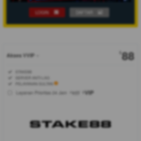
LOGIN
DAFTAR
Show More
88
$
Akses VVIP
Akses
Included:
STAKE88
VVIP
Included:
SERVER ANTI-LAG
SELECTED
Included:
PELAYANAN SULTAN
88
$
ktif
VIP
Layanan Prioritas 24 Jam
A
V
Bergabunglah
di STAKE88,
situs game
VVIP yang
ditenagai
server anti-
lag paling