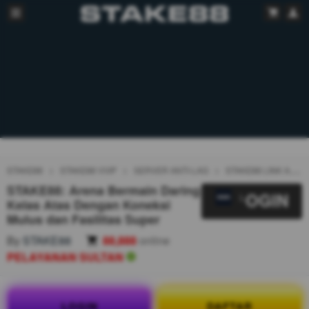
STAKE88
STAKE88 VVIP
SERVER ANTI-LAG
STAKE88 LINK ALTERNATIF
STAKE88: Arena Bermain Daring
OGIN
L
Kelas Atas Dengan Koneksi
Mulus dan Fasilitas Super
By
STAKE88
88,888
online
PELAYANAN SULTAN
LOGIN
DAFTAR