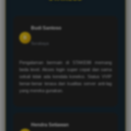
yang tidak berkepentingan.
dengan sangat cepat melalui browser
perangkat pintar maupun desktop
menggunakan koneksi internet penyedia
layanan lokal tanpa hambatan apa pun.
Budi Santoso
B
Surabaya
Pengalaman bermain di STAKE88 memang
beda level. Akses login super cepat dan sama
sekali tidak ada kendala koneksi. Status VVIP
benar-benar terasa dari kualitas server anti-lag
yang mereka gunakan.
Hendra Setiawan