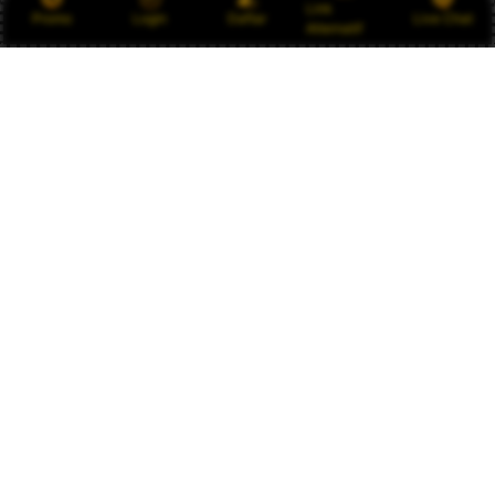
infrastruktur enkripsi dari STAKE88 menjawab
Link
Promo
Login
Daftar
Live Chat
Alternatif
keraguan saya. Link alternatifnya selalu
responsif, menjadikan pengalaman bermain jauh
lebih eksklusif dan aman.