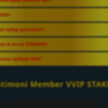
andingkan platform lain?
yang dirancang dengan teknologi server anti-lag generas
AKE88?
ndar pelayanan sultan yang memprioritaskan kenyamanan 
agai jalur privasi bebas hambatan yang diperbarui secara s
am setiap permainan?
e dalam ekosistem permainan dengan lancar dan sangat 
Fair Play 100% dengan algoritma terverifikasi untuk selu
aya di server STAKE88?
as operasional dan transparansi hasil adalah komitmen m
eh protokol enkripsi data setara perbankan yang berlapis. 
ntuan aplikasi VPN?
pat segala celah dari ancaman peretasan maupun akses ile
 proaktif melakukan pemeliharaan dan optimasi routing 
ser perangkat pintar maupun desktop menggunakan kone
stimoni Member VVIP STAK