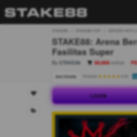
STAKE88
STAKE88 VVIP
SERVER ANTI-L
STAKE88: Arena Ber
Fasilitas Super
By
STAKE88
88,888
online
P
5.00
Reviews
5.00
Item Details
8,
stars
LOGIN