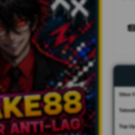
sult
yang
L
i
h
a
t
d
e
t
a
i
l
l
Situs 
i
s
Teknol
e
n
s
Top Up
i