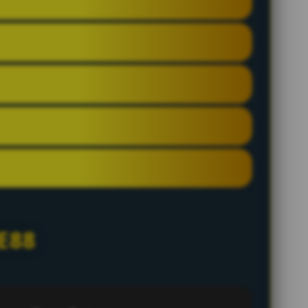
i terbaru. Kami memberikan jaminan stabilitas
serta keamanan member secara profesional.
istematis. Infrastruktur ini memastikan setiap
aman, terhindar dari kendala jaringan atau
ruh portofolio hiburan yang tersedia. Sebagai
utlak yang terus dikawal ketat oleh tim audit
Seluruh rekam jejak privasi dan transaksi saldo
gal oleh pihak yang tidak berkepentingan.
jaringan. Anda dapat mengakses halaman login
ksi internet penyedia layanan lokal tanpa
E88