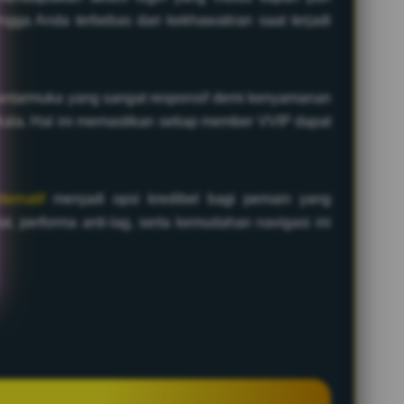
hingga Anda terbebas dari kekhawatiran saat terjadi
antarmuka yang sangat responsif demi kenyamanan
kala. Hal ini memastikan setiap member VVIP dapat
ernatif
menjadi opsi kredibel bagi pemain yang
, performa anti-lag, serta kemudahan navigasi ini