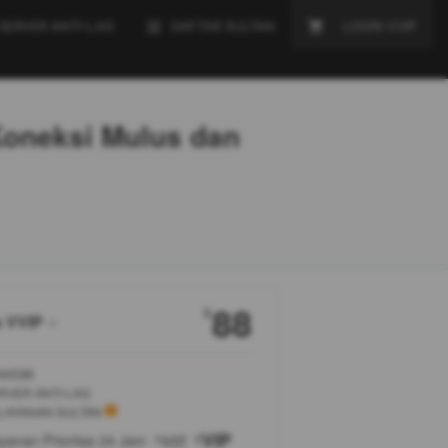
SERVER ANTI-LAG
DAFTAR SULTAN
LOGIN VVIP
Koneksi Mulus dan
88
$
 VVIP
88
s VVIP
$
SELECTED
luded:
AKE88
luded:
abunglah di STAKE88, situs game VVIP
RVER ANTI-LAG
luded:
LAYANAN SULTAN
ditenagai server anti-lag paling
onsif. Rasakan kemewahan pelayanan
ktif
VIP
yanan Prioritas 24 Jam
A
V