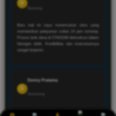
H
Bandung
Baru kali ini saya menemukan situs yang
memberikan pelayanan sultan 24 jam nonstop.
Proses tarik dana di STAKE88 dieksekusi dalam
hitungan detik. Kredibilitas dan keamanannya
sangat terjamin.
Denny Pratama
D
Semarang
Saya sangat mengutamakan privasi data, dan