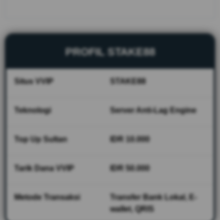
responsif.
Rasakan
kemewahan
pelayanan
sultan tanpa
PROFIL STAKE88
henti untuk
jaminan
taruhan yang
Situs VVIP
STAKE88
aman dan
eksklusif.
Teknologi
Server Anti-Lag Engine
L
i
Top Up Sultan
IDR 10.000
h
a
t
Tarik Dana VVIP
IDR 50.000
d
e
t
Metode Transaksi
Transfer Bank Lokal, E-
a
wallet, QRIS
i