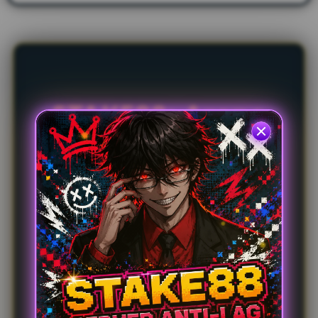
l
l
i
s
e
n
s
STAKE88: Arena
i
Bermain Daring
Kelas Atas
Dengan Koneksi
Mulus dan
Fasilitas Super