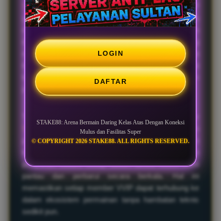
STAKE88
hadir sebagai standar baru situs game VVIP
yang dirancang khusus untuk memastikan pemain
mendapatkan akses login yang mulus kapan pun
dibutuhkan. Berbekal teknologi server anti-lag
LOGIN
mutakhir, kami menjamin stabilitas permainan tingkat
tinggi, sehingga Anda terbebas dari kekhawatiran saat
terjadi lonjakan trafik maupun pemeliharaan sistem
DAFTAR
jaringan.
Tidak hanya berfokus pada kecepatan akses, jalur
STAKE88: Arena Bermain Daring Kelas Atas Dengan Koneksi
STAKE88 login
juga dirancang untuk menyajikan
Mulus dan Fasilitas Super
pengalaman antarmuka yang sangat responsif demi
© COPYRIGHT 2026 STAKE88. ALL RIGHTS RESERVED.
kenyamanan Anda. Sebagai wujud komitmen
pelayanan sultan, setiap tautan akses resmi kami
pantau dan perbarui secara berkala. Hal ini
memastikan setiap member VVIP dapat terhubung ke
dalam ekosistem permainan tanpa hambatan teknis
sedikit pun.