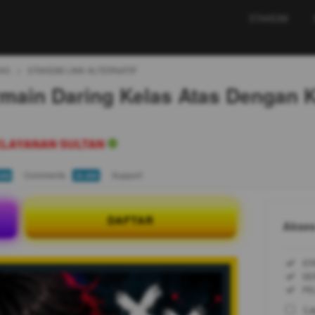
STAKE88
AG
STAKE88 LINK ALTERNATIF
main Daring Kelas Atas Dengan 
ELAYANAN SULTAN
Comments
Support
888
28.888
DAFTAR
Akses
Akse
Inc
ST
Inc
Berg
SE
Inc
PE
yang 
resp
La