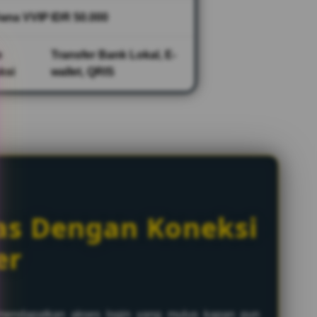
Dana VVIP
IDR 50.000
e
Transfer Bank Lokal, E-
ksi
wallet, QRIS
tas Dengan Koneksi
er
mendapatkan akses login yang mulus kapan pun