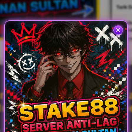
Tarik 
Metod
DAFTAR
Transa
rmain Daring Kelas A
ulus dan Fasilitas Sup
me VVIP yang dirancang khusus untuk memastikan pemain 