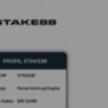
an tanpa henti untuk jaminan taruhan
 aman dan eksklusif.
PROFIL STAKE88
VVIP
STAKE88
ogi
Server Anti-Lag Engine
 Sultan
IDR 10.000