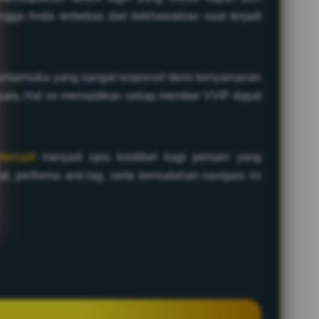
hingga Anda terbebas dari kekhawatiran saat terjadi
antarmuka yang sangat responsif demi kenyamanan
kala. Hal ini memastikan setiap member VVIP dapat
ernatif
menjadi opsi kredibel bagi pemain yang
, performa anti-lag, serta kemudahan navigasi ini