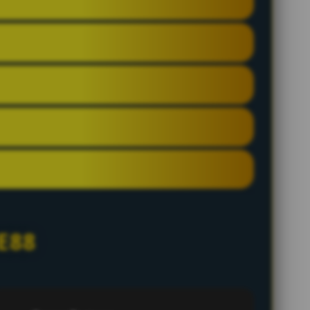
i terbaru. Kami memberikan jaminan stabilitas
serta keamanan member secara profesional.
istematis. Infrastruktur ini memastikan setiap
aman, terhindar dari kendala jaringan atau
ruh portofolio hiburan yang tersedia. Sebagai
utlak yang terus dikawal ketat oleh tim audit
Seluruh rekam jejak privasi dan transaksi saldo
gal oleh pihak yang tidak berkepentingan.
jaringan. Anda dapat mengakses halaman login
ksi internet penyedia layanan lokal tanpa
E88