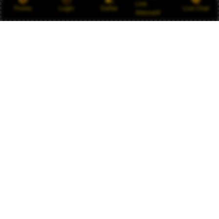
infrastruktur enkripsi dari STAKE88 menjawab
Link
Promo
Login
Daftar
Live Chat
Alternatif
keraguan saya. Link alternatifnya selalu
responsif, menjadikan pengalaman bermain jauh
lebih eksklusif dan aman.