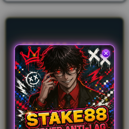
l
l
i
s
e
n
s
STAKE88: Arena
i
Bermain Daring
Kelas Atas
Dengan Koneksi
Mulus dan
Fasilitas Super