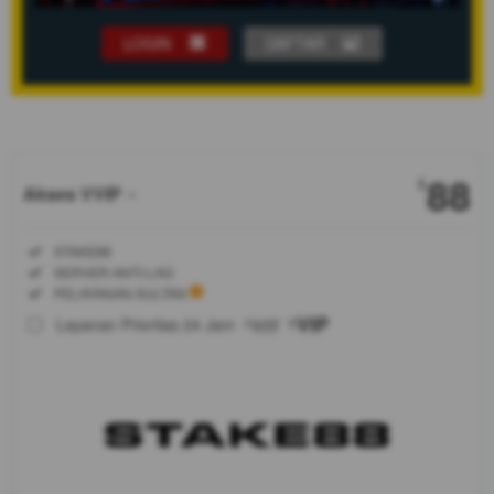
LOGIN
DAFTAR
Show More
88
$
Akses VVIP
Akses
Included:
STAKE88
VVIP
Included:
SERVER ANTI-LAG
SELECTED
Included:
PELAYANAN SULTAN
88
$
ktif
VIP
Layanan Prioritas 24 Jam
A
V
Bergabunglah
di STAKE88,
situs game
VVIP yang
ditenagai
server anti-
lag paling