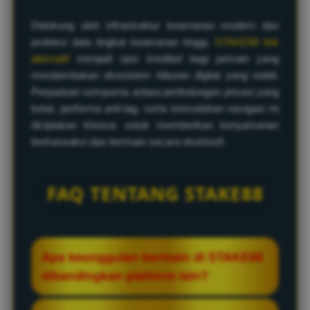
Didukung oleh infrastruktur keamanan modern dan
proteksi data tingkat keamanan tinggi,
STAKE88 link
alternatif
menjadi opsi kredibel bagi pemain yang
mendambakan ekosistem hiburan digital yang stabil.
Perpaduan sempurna antara perlindungan privasi yang
ketat, performa anti-lag, serta kemudahan navigasi ini
diciptakan khusus untuk memberikan kenyamanan
bertransaksi dan bermain secara eksklusif.
FAQ TENTANG STAKE88
Apa keunggulan bermain di STAKE88
dibandingkan platform lain?
STAKE88 merupakan situs game VVIP