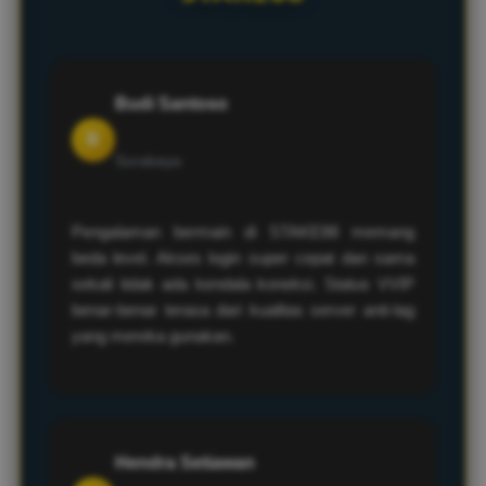
yang tidak berkepentingan.
dengan sangat cepat melalui browser
perangkat pintar maupun desktop
menggunakan koneksi internet penyedia
layanan lokal tanpa hambatan apa pun.
Budi Santoso
B
Surabaya
Pengalaman bermain di STAKE88 memang
beda level. Akses login super cepat dan sama
sekali tidak ada kendala koneksi. Status VVIP
benar-benar terasa dari kualitas server anti-lag
yang mereka gunakan.
Hendra Setiawan