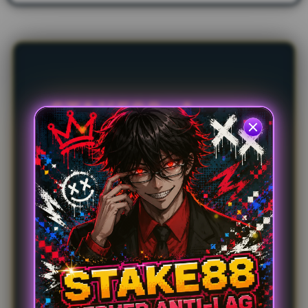
l
l
i
s
e
n
s
STAKE88: Arena
i
Bermain Daring
Kelas Atas
Dengan Koneksi
Mulus dan
Fasilitas Super