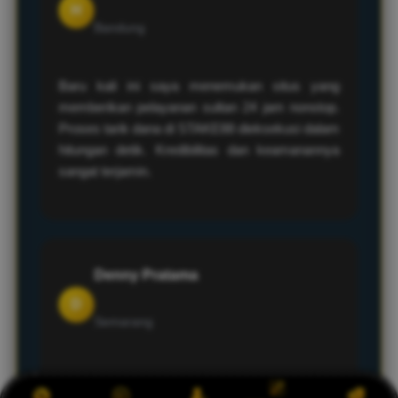
H
Bandung
Baru kali ini saya menemukan situs yang
memberikan pelayanan sultan 24 jam nonstop.
Proses tarik dana di STAKE88 dieksekusi dalam
hitungan detik. Kredibilitas dan keamanannya
sangat terjamin.
Denny Pratama
D
Semarang
Saya sangat mengutamakan privasi data, dan