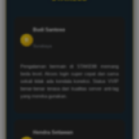
yang tidak berkepentingan.
dengan sangat cepat melalui browser
perangkat pintar maupun desktop
menggunakan koneksi internet penyedia
layanan lokal tanpa hambatan apa pun.
Budi Santoso
B
Surabaya
Pengalaman bermain di STAKE88 memang
beda level. Akses login super cepat dan sama
sekali tidak ada kendala koneksi. Status VVIP
benar-benar terasa dari kualitas server anti-lag
yang mereka gunakan.
Hendra Setiawan