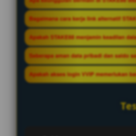
Apa keunggulan bermain di STAKE88 dib
STAKE88 merupakan situs game VVIP eksklusif 
Bagaimana cara kerja link alternatif ST
permainan tanpa jeda, dipadukan dengan sta
Akses link alternatif STAKE88 difungsikan seb
Apakah STAKE88 menjamin keadilan dal
pemain kelas VVIP tetap dapat terhubung k
pemblokiran wilayah.
Tentu saja. Kami mengimplementasikan sistem 
Seberapa aman data pribadi dan saldo s
penyedia layanan berstandar sultan, integrit
kami.
Infrastruktur server anti-lag kami didukung ol
Apakah akses login VVIP memerlukan ba
member diproteksi secara absolut, menutup ra
Sama sekali tidak. Tim engineer kami secara
STAKE88 dengan sangat cepat melalui brow
Te
hambatan apa pun.