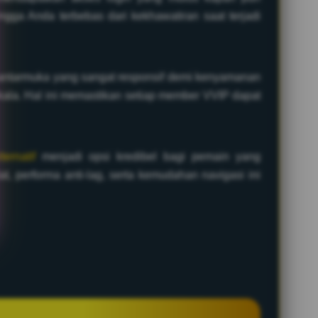
hingga Anda terbebas dari kekhawatiran saat terjadi
antarmuka yang sangat responsif demi kenyamanan
kala. Hal ini memastikan setiap member VVIP dapat
ernatif
menjadi opsi kredibel bagi pemain yang
, performa anti-lag, serta kemudahan navigasi ini