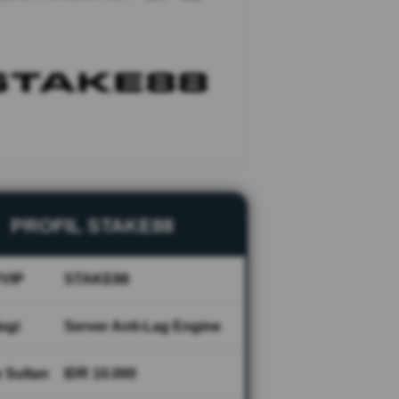
an tanpa henti untuk jaminan taruhan
 aman dan eksklusif.
PROFIL STAKE88
VVIP
STAKE88
ogi
Server Anti-Lag Engine
 Sultan
IDR 10.000