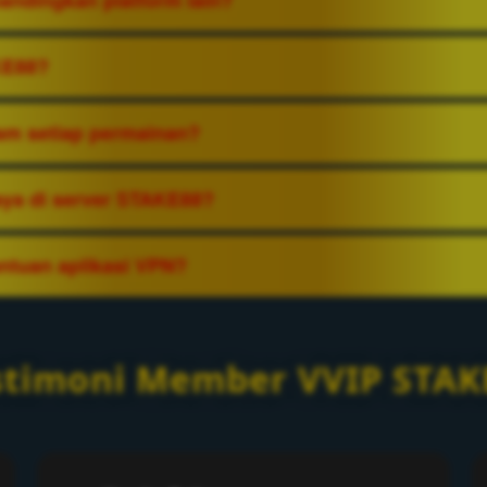
andingkan platform lain?
yang dirancang dengan teknologi server anti-lag generas
AKE88?
ndar pelayanan sultan yang memprioritaskan kenyamanan 
agai jalur privasi bebas hambatan yang diperbarui secara s
am setiap permainan?
e dalam ekosistem permainan dengan lancar dan sangat 
Fair Play 100% dengan algoritma terverifikasi untuk selu
aya di server STAKE88?
as operasional dan transparansi hasil adalah komitmen m
eh protokol enkripsi data setara perbankan yang berlapis. 
ntuan aplikasi VPN?
pat segala celah dari ancaman peretasan maupun akses ile
 proaktif melakukan pemeliharaan dan optimasi routing 
ser perangkat pintar maupun desktop menggunakan kone
stimoni Member VVIP STAK