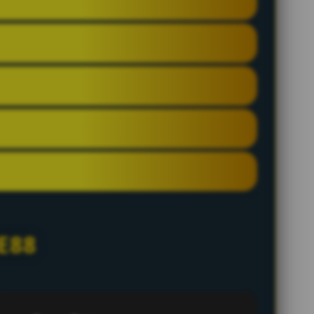
i terbaru. Kami memberikan jaminan stabilitas
serta keamanan member secara profesional.
istematis. Infrastruktur ini memastikan setiap
aman, terhindar dari kendala jaringan atau
ruh portofolio hiburan yang tersedia. Sebagai
utlak yang terus dikawal ketat oleh tim audit
Seluruh rekam jejak privasi dan transaksi saldo
gal oleh pihak yang tidak berkepentingan.
jaringan. Anda dapat mengakses halaman login
ksi internet penyedia layanan lokal tanpa
E88