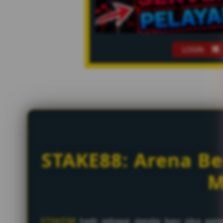
LOGIN
STAKE88: Arena Be
M
STAKE88
hadir sebagai standar baru situs ga