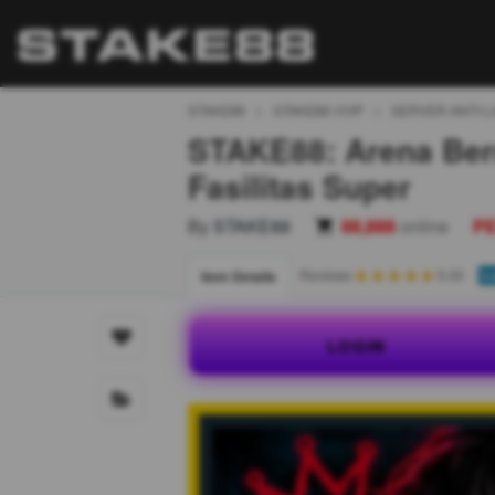
STAKE88
STAKE88 VVIP
SERVER ANTI-L
STAKE88: Arena Ber
Fasilitas Super
By
STAKE88
88,888
online
P
5.00
Reviews
5.00
Item Details
8,
stars
LOGIN