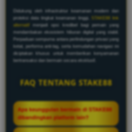
Didukung oleh infrastruktur keamanan modern dan
proteksi data tingkat keamanan tinggi,
STAKE88 link
alternatif
menjadi opsi kredibel bagi pemain yang
mendambakan ekosistem hiburan digital yang stabil.
Perpaduan sempurna antara perlindungan privasi yang
ketat, performa anti-lag, serta kemudahan navigasi ini
diciptakan khusus untuk memberikan kenyamanan
bertransaksi dan bermain secara eksklusif.
FAQ TENTANG STAKE88
Apa keunggulan bermain di STAKE88
dibandingkan platform lain?
STAKE88 merupakan situs game VVIP