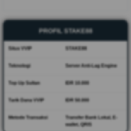
responsif.
Rasakan
kemewahan
pelayanan
sultan tanpa
PROFIL STAKE88
henti untuk
jaminan
taruhan yang
Situs VVIP
STAKE88
aman dan
eksklusif.
Teknologi
Server Anti-Lag Engine
L
i
Top Up Sultan
IDR 10.000
h
a
t
Tarik Dana VVIP
IDR 50.000
d
e
t
Metode Transaksi
Transfer Bank Lokal, E-
a
wallet, QRIS
i