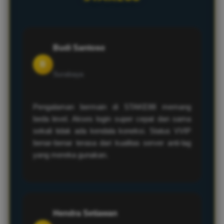
yang tidak berkepentingan.
dengan sangat cepat melalui browser
perangkat pintar maupun desktop
menggunakan koneksi internet penyedia
layanan lokal tanpa hambatan apa pun.
Budi Santoso
B
Surabaya
Pengalaman bermain di STAKE88 memang
beda level. Akses login super cepat dan sama
sekali tidak ada kendala koneksi. Status VVIP
benar-benar terasa dari kualitas server anti-lag
yang mereka gunakan.
Hendra Setiawan