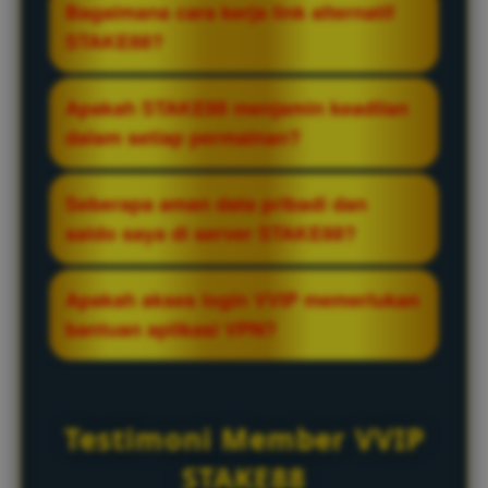
Bagaimana cara kerja link alternatif
eksklusif yang dirancang dengan teknologi
STAKE88?
server anti-lag generasi terbaru. Kami
memberikan jaminan stabilitas permainan
Akses link alternatif STAKE88 difungsikan
Apakah STAKE88 menjamin keadilan
tanpa jeda, dipadukan dengan standar
sebagai jalur privasi bebas hambatan yang
dalam setiap permainan?
pelayanan sultan yang memprioritaskan
diperbarui secara sistematis. Infrastruktur
kenyamanan serta keamanan member
ini memastikan setiap pemain kelas VVIP
Tentu saja. Kami mengimplementasikan
Seberapa aman data pribadi dan
secara profesional.
tetap dapat terhubung ke dalam
sistem Fair Play 100% dengan algoritma
saldo saya di server STAKE88?
ekosistem permainan dengan lancar dan
terverifikasi untuk seluruh portofolio
sangat aman, terhindar dari kendala
hiburan yang tersedia. Sebagai penyedia
Infrastruktur server anti-lag kami
Apakah akses login VVIP memerlukan
jaringan atau pemblokiran wilayah.
layanan berstandar sultan, integritas
didukung oleh protokol enkripsi data
bantuan aplikasi VPN?
operasional dan transparansi hasil adalah
setara perbankan yang berlapis. Seluruh
komitmen mutlak yang terus dikawal ketat
rekam jejak privasi dan transaksi saldo
Sama sekali tidak. Tim engineer kami
oleh tim audit kami.
member diproteksi secara absolut,
secara proaktif melakukan pemeliharaan
Testimoni Member VVIP
menutup rapat segala celah dari ancaman
dan optimasi routing jaringan. Anda dapat
peretasan maupun akses ilegal oleh pihak
mengakses halaman login STAKE88
STAKE88