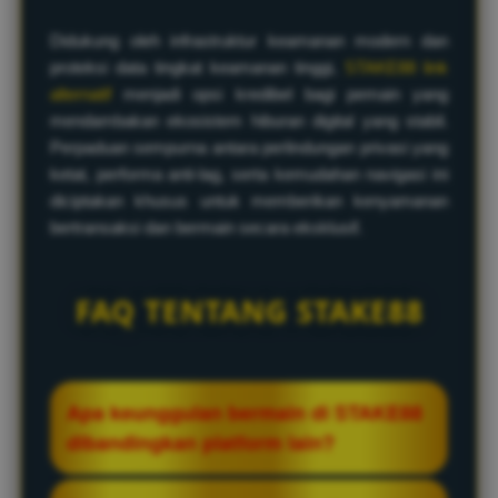
Didukung oleh infrastruktur keamanan modern dan
proteksi data tingkat keamanan tinggi,
STAKE88 link
alternatif
menjadi opsi kredibel bagi pemain yang
mendambakan ekosistem hiburan digital yang stabil.
Perpaduan sempurna antara perlindungan privasi yang
ketat, performa anti-lag, serta kemudahan navigasi ini
diciptakan khusus untuk memberikan kenyamanan
bertransaksi dan bermain secara eksklusif.
FAQ TENTANG STAKE88
Apa keunggulan bermain di STAKE88
dibandingkan platform lain?
STAKE88 merupakan situs game VVIP