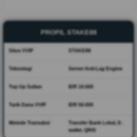
responsif.
Rasakan
kemewahan
pelayanan
sultan tanpa
PROFIL STAKE88
henti untuk
jaminan
taruhan yang
Situs VVIP
STAKE88
aman dan
eksklusif.
Teknologi
Server Anti-Lag Engine
L
i
Top Up Sultan
IDR 10.000
h
a
t
Tarik Dana VVIP
IDR 50.000
d
e
t
Metode Transaksi
Transfer Bank Lokal, E-
a
wallet, QRIS
i