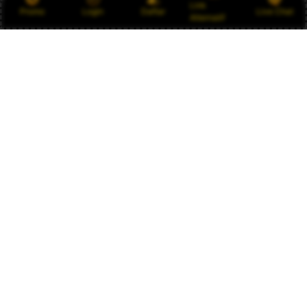
infrastruktur enkripsi dari STAKE88 menjawab
Link
Promo
Login
Daftar
Live Chat
Alternatif
keraguan saya. Link alternatifnya selalu
responsif, menjadikan pengalaman bermain jauh
lebih eksklusif dan aman.