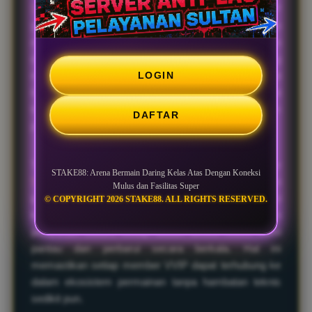
STAKE88
hadir sebagai standar baru situs game VVIP
yang dirancang khusus untuk memastikan pemain
mendapatkan akses login yang mulus kapan pun
dibutuhkan. Berbekal teknologi server anti-lag
LOGIN
mutakhir, kami menjamin stabilitas permainan tingkat
tinggi, sehingga Anda terbebas dari kekhawatiran saat
terjadi lonjakan trafik maupun pemeliharaan sistem
DAFTAR
jaringan.
Tidak hanya berfokus pada kecepatan akses, jalur
STAKE88: Arena Bermain Daring Kelas Atas Dengan Koneksi
STAKE88 login
juga dirancang untuk menyajikan
Mulus dan Fasilitas Super
pengalaman antarmuka yang sangat responsif demi
© COPYRIGHT 2026 STAKE88. ALL RIGHTS RESERVED.
kenyamanan Anda. Sebagai wujud komitmen
pelayanan sultan, setiap tautan akses resmi kami
pantau dan perbarui secara berkala. Hal ini
memastikan setiap member VVIP dapat terhubung ke
dalam ekosistem permainan tanpa hambatan teknis
sedikit pun.