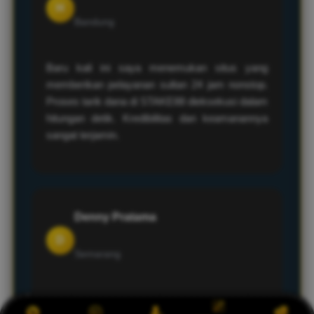
H
Bandung
Baru kali ini saya menemukan situs yang
memberikan pelayanan sultan 24 jam nonstop.
Proses tarik dana di STAKE88 dieksekusi dalam
hitungan detik. Kredibilitas dan keamanannya
sangat terjamin.
Denny Pratama
D
Semarang
Saya sangat mengutamakan privasi data, dan