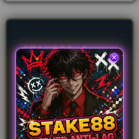
l
l
i
s
e
n
s
STAKE88: Arena
i
Bermain Daring
Kelas Atas
Dengan Koneksi
Mulus dan
Fasilitas Super