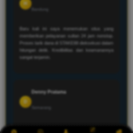
H
Bandung
Baru kali ini saya menemukan situs yang
memberikan pelayanan sultan 24 jam nonstop.
Proses tarik dana di STAKE88 dieksekusi dalam
hitungan detik. Kredibilitas dan keamanannya
sangat terjamin.
Denny Pratama
D
Semarang
Saya sangat mengutamakan privasi data, dan