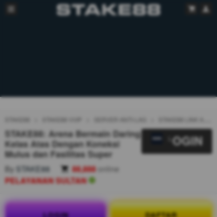
STAKE88
STAKE88 VVIP
SERVER ANTI-LAG
STAKE88 LINK ALTERNATIF
STAKE88: Arena Bermain Daring
OGIN
L
Kelas Atas Dengan Koneksi
Mulus dan Fasilitas Super
By
STAKE88
88,888
online
PELAYANAN SULTAN
LOGIN
DAFTAR