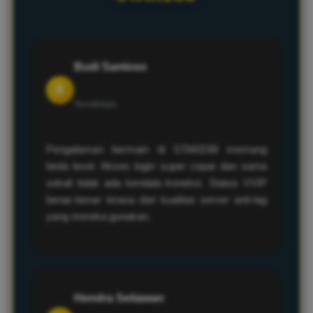
yang tidak berkepentingan.
dengan sangat cepat melalui browser
perangkat pintar maupun desktop
menggunakan koneksi internet penyedia
layanan lokal tanpa hambatan apa pun.
Budi Santoso
B
Surabaya
Pengalaman bermain di STAKE88 memang
beda level. Akses login super cepat dan sama
sekali tidak ada kendala koneksi. Status VVIP
benar-benar terasa dari kualitas server anti-lag
yang mereka gunakan.
Hendra Setiawan