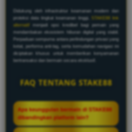
Didukung oleh infrastruktur keamanan modern dan
proteksi data tingkat keamanan tinggi,
STAKE88 link
alternatif
menjadi opsi kredibel bagi pemain yang
mendambakan ekosistem hiburan digital yang stabil.
Perpaduan sempurna antara perlindungan privasi yang
ketat, performa anti-lag, serta kemudahan navigasi ini
diciptakan khusus untuk memberikan kenyamanan
bertransaksi dan bermain secara eksklusif.
FAQ TENTANG STAKE88
Apa keunggulan bermain di STAKE88
dibandingkan platform lain?
STAKE88 merupakan situs game VVIP