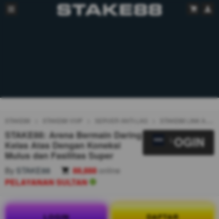
STAKE88
STAKE88 VVIP
SERVER ANTI-LAG
STAKE88 LINK ALTERNATIF
STAKE88: Arena Bermain Daring
OGIN
L
Kelas Atas Dengan Koneksi
Mulus dan Fasilitas Super
By
STAKE88
88,888
online
PELAYANAN SULTAN
LOGIN
DAFTAR