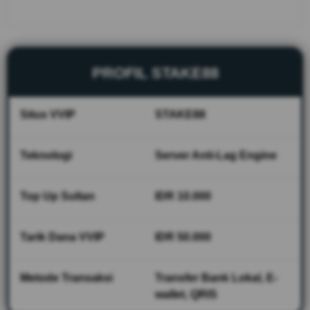
responsif.
Rasakan
kemewahan
pelayanan
sultan tanpa
PROFIL STAKE88
henti untuk
jaminan
taruhan yang
Situs VVIP
STAKE88
aman dan
eksklusif.
Teknologi
Server Anti-Lag Engine
L
i
Top Up Sultan
IDR 10.000
h
a
t
Tarik Dana VVIP
IDR 50.000
d
e
t
Metode Transaksi
Transfer Bank Lokal, E-
a
wallet, QRIS
i