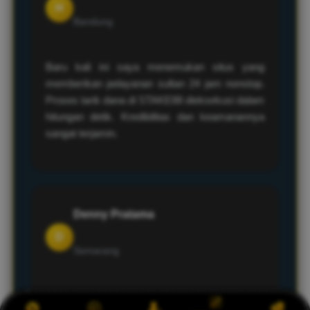
H
Bandung
Baru kali ini saya menemukan situs yang
memberikan pelayanan sultan 24 jam nonstop.
Proses tarik dana di STAKE88 dieksekusi dalam
hitungan detik. Kredibilitas dan keamanannya
sangat terjamin.
Denny Pratama
D
Semarang
Saya sangat mengutamakan privasi data, dan