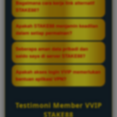
Bagaimana cara kerja link alternatif
eksklusif yang dirancang dengan teknologi
STAKE88?
server anti-lag generasi terbaru. Kami
memberikan jaminan stabilitas permainan
Akses link alternatif STAKE88 difungsikan
Apakah STAKE88 menjamin keadilan
tanpa jeda, dipadukan dengan standar
sebagai jalur privasi bebas hambatan yang
dalam setiap permainan?
pelayanan sultan yang memprioritaskan
diperbarui secara sistematis. Infrastruktur
kenyamanan serta keamanan member
ini memastikan setiap pemain kelas VVIP
Tentu saja. Kami mengimplementasikan
Seberapa aman data pribadi dan
secara profesional.
tetap dapat terhubung ke dalam
sistem Fair Play 100% dengan algoritma
saldo saya di server STAKE88?
ekosistem permainan dengan lancar dan
terverifikasi untuk seluruh portofolio
sangat aman, terhindar dari kendala
hiburan yang tersedia. Sebagai penyedia
Infrastruktur server anti-lag kami
Apakah akses login VVIP memerlukan
jaringan atau pemblokiran wilayah.
layanan berstandar sultan, integritas
didukung oleh protokol enkripsi data
bantuan aplikasi VPN?
operasional dan transparansi hasil adalah
setara perbankan yang berlapis. Seluruh
komitmen mutlak yang terus dikawal ketat
rekam jejak privasi dan transaksi saldo
Sama sekali tidak. Tim engineer kami
oleh tim audit kami.
member diproteksi secara absolut,
secara proaktif melakukan pemeliharaan
Testimoni Member VVIP
menutup rapat segala celah dari ancaman
dan optimasi routing jaringan. Anda dapat
peretasan maupun akses ilegal oleh pihak
mengakses halaman login STAKE88
STAKE88