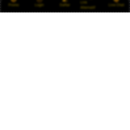
infrastruktur enkripsi dari STAKE88 menjawab
Link
Promo
Login
Daftar
Live Chat
Alternatif
keraguan saya. Link alternatifnya selalu
responsif, menjadikan pengalaman bermain jauh
lebih eksklusif dan aman.