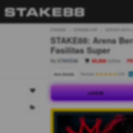
STAKE88
STAKE88 VVIP
SERVER ANTI-L
STAKE88: Arena Ber
Fasilitas Super
By
STAKE88
88,888
online
P
5.00
Reviews
5.00
Item Details
8,
stars
LOGIN