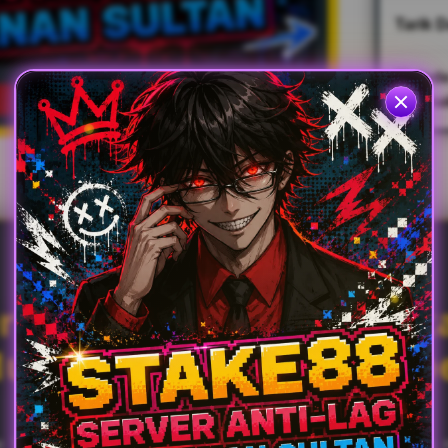
Tarik 
Metod
DAFTAR
Transa
rmain Daring Kelas A
ulus dan Fasilitas Sup
me VVIP yang dirancang khusus untuk memastikan pemain 