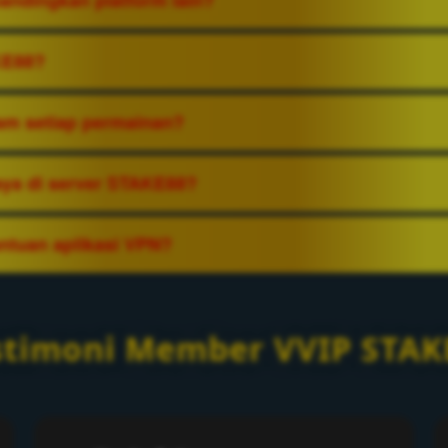
andingkan platform lain?
yang dirancang dengan teknologi server anti-lag generas
AKE88?
ndar pelayanan sultan yang memprioritaskan kenyamanan 
agai jalur privasi bebas hambatan yang diperbarui secara s
am setiap permainan?
e dalam ekosistem permainan dengan lancar dan sangat 
Fair Play 100% dengan algoritma terverifikasi untuk selu
aya di server STAKE88?
as operasional dan transparansi hasil adalah komitmen m
eh protokol enkripsi data setara perbankan yang berlapis. 
ntuan aplikasi VPN?
pat segala celah dari ancaman peretasan maupun akses ile
 proaktif melakukan pemeliharaan dan optimasi routing 
ser perangkat pintar maupun desktop menggunakan kone
stimoni Member VVIP STAK