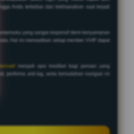
hingga Anda terbebas dari kekhawatiran saat terjadi
antarmuka yang sangat responsif demi kenyamanan
kala. Hal ini memastikan setiap member VVIP dapat
ernatif
menjadi opsi kredibel bagi pemain yang
, performa anti-lag, serta kemudahan navigasi ini