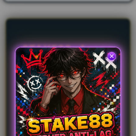
l
l
i
s
e
n
s
STAKE88: Arena
i
Bermain Daring
Kelas Atas
Dengan Koneksi
Mulus dan
Fasilitas Super