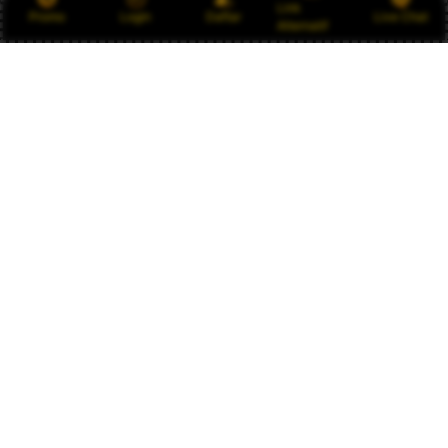
infrastruktur enkripsi dari STAKE88 menjawab
Link
Promo
Login
Daftar
Live Chat
Alternatif
keraguan saya. Link alternatifnya selalu
responsif, menjadikan pengalaman bermain jauh
lebih eksklusif dan aman.