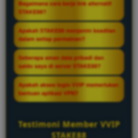
Bagaimana cara kerja link alternatif
eksklusif yang dirancang dengan teknologi
STAKE88?
server anti-lag generasi terbaru. Kami
memberikan jaminan stabilitas permainan
Akses link alternatif STAKE88 difungsikan
Apakah STAKE88 menjamin keadilan
tanpa jeda, dipadukan dengan standar
sebagai jalur privasi bebas hambatan yang
dalam setiap permainan?
pelayanan sultan yang memprioritaskan
diperbarui secara sistematis. Infrastruktur
kenyamanan serta keamanan member
ini memastikan setiap pemain kelas VVIP
Tentu saja. Kami mengimplementasikan
Seberapa aman data pribadi dan
secara profesional.
tetap dapat terhubung ke dalam
sistem Fair Play 100% dengan algoritma
saldo saya di server STAKE88?
ekosistem permainan dengan lancar dan
terverifikasi untuk seluruh portofolio
sangat aman, terhindar dari kendala
hiburan yang tersedia. Sebagai penyedia
Infrastruktur server anti-lag kami
Apakah akses login VVIP memerlukan
jaringan atau pemblokiran wilayah.
layanan berstandar sultan, integritas
didukung oleh protokol enkripsi data
bantuan aplikasi VPN?
operasional dan transparansi hasil adalah
setara perbankan yang berlapis. Seluruh
komitmen mutlak yang terus dikawal ketat
rekam jejak privasi dan transaksi saldo
Sama sekali tidak. Tim engineer kami
oleh tim audit kami.
member diproteksi secara absolut,
secara proaktif melakukan pemeliharaan
Testimoni Member VVIP
menutup rapat segala celah dari ancaman
dan optimasi routing jaringan. Anda dapat
peretasan maupun akses ilegal oleh pihak
mengakses halaman login STAKE88
STAKE88