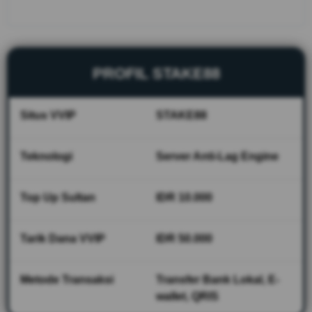
responsif.
Rasakan
kemewahan
pelayanan
sultan tanpa
PROFIL STAKE88
henti untuk
jaminan
taruhan yang
Situs VVIP
STAKE88
aman dan
eksklusif.
Teknologi
Server Anti-Lag Engine
L
i
Top Up Sultan
IDR 10.000
h
a
t
Tarik Dana VVIP
IDR 50.000
d
e
t
Metode Transaksi
Transfer Bank Lokal, E-
a
wallet, QRIS
i