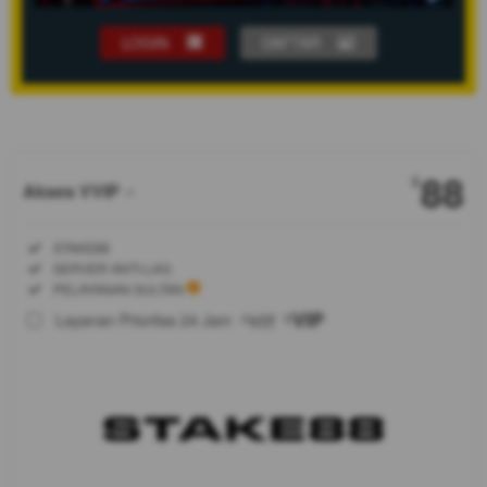
LOGIN
DAFTAR
Show More
88
$
Akses VVIP
Akses
Included:
STAKE88
VVIP
Included:
SERVER ANTI-LAG
SELECTED
Included:
PELAYANAN SULTAN
88
$
ktif
VIP
Layanan Prioritas 24 Jam
A
V
Bergabunglah
di STAKE88,
situs game
VVIP yang
ditenagai
server anti-
lag paling