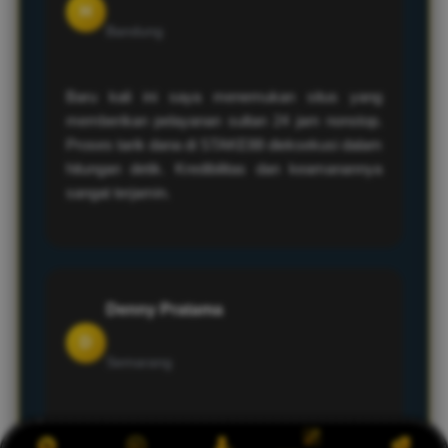
H
Bandung
Baru kali ini saya menemukan situs yang
memberikan pelayanan sultan 24 jam nonstop.
Proses tarik dana di STAKE88 dieksekusi dalam
hitungan detik. Kredibilitas dan keamanannya
sangat terjamin.
Denny Pratama
D
Semarang
Saya sangat mengutamakan privasi data, dan