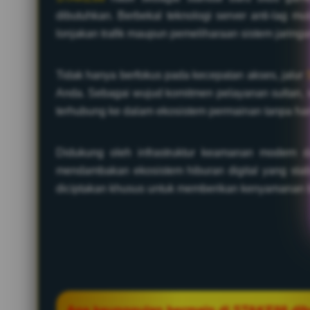
dibutuhkan. Berbekal teknologi server anti-lag mut
lonjakan trafik maupun pemeliharaan sistem jaringa
Tidak hanya berfokus pada kecepatan akses, jalur
Anda. Sebagai wujud komitmen pelayanan sultan, s
terhubung ke dalam ekosistem permainan tanpa hamb
Didukung oleh infrastruktur keamanan modern d
mendambakan ekosistem hiburan digital yang stabi
diciptakan khusus untuk memberikan kenyamanan be