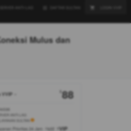
SERVER ANTI-LAG
DAFTAR SULTAN
LOGIN VVIP
Koneksi Mulus dan
88
$
 VVIP
88
s VVIP
$
SELECTED
luded:
AKE88
luded:
abunglah di STAKE88, situs game VVIP
RVER ANTI-LAG
luded:
LAYANAN SULTAN
ditenagai server anti-lag paling
onsif. Rasakan kemewahan pelayanan
ktif
VIP
yanan Prioritas 24 Jam
A
V