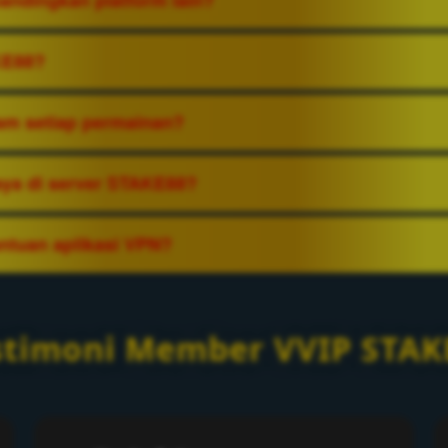
andingkan platform lain?
yang dirancang dengan teknologi server anti-lag generas
AKE88?
ndar pelayanan sultan yang memprioritaskan kenyamanan 
agai jalur privasi bebas hambatan yang diperbarui secara s
am setiap permainan?
e dalam ekosistem permainan dengan lancar dan sangat 
Fair Play 100% dengan algoritma terverifikasi untuk selu
aya di server STAKE88?
as operasional dan transparansi hasil adalah komitmen m
eh protokol enkripsi data setara perbankan yang berlapis. 
ntuan aplikasi VPN?
pat segala celah dari ancaman peretasan maupun akses ile
 proaktif melakukan pemeliharaan dan optimasi routing 
ser perangkat pintar maupun desktop menggunakan kone
stimoni Member VVIP STAK