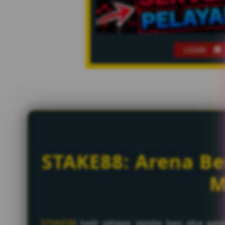
LOGIN
STAKE88: Arena Be
M
STAKE88
hadir sebagai standar baru situs ga