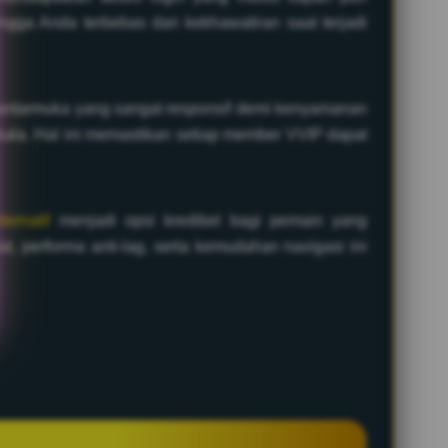
hingga Anda terbebas dari kekhawatiran saat terjadi
antarmuka yang sangat responsif demi kenyamanan
kala. Hal ini memastikan setiap member VVIP dapat
ernatif
menjadi opsi kredibel bagi pemain yang
, performa anti-lag, serta kemudahan navigasi ini