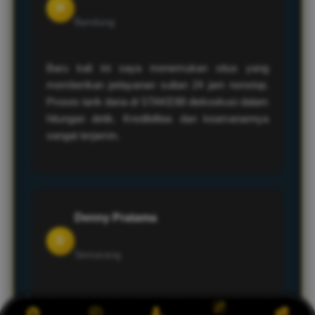
H
Bandung
Baru kali ini saya menemukan situs yang
memberikan pelayanan sultan 24 jam nonstop.
Proses tarik dana di STAKE88 dieksekusi dalam
hitungan detik. Kredibilitas dan keamanannya
sangat terjamin.
Denny Pratama
D
Semarang
Saya sangat mengutamakan privasi data, dan