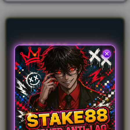
l
l
i
s
e
n
s
STAKE88: Arena
i
Bermain Daring
Kelas Atas
Dengan Koneksi
Mulus dan
Fasilitas Super